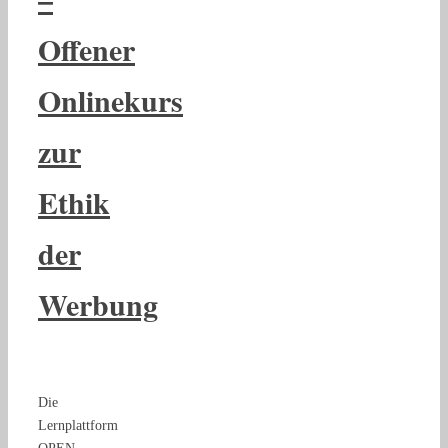
Offener
Onlinekurs
zur
Ethik
der
Werbung
Die
Lernplattform