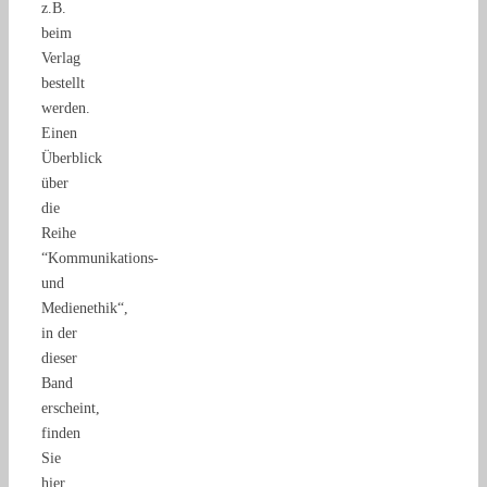
z.B.
beim
Verlag
bestellt
werden.
Einen
Überblick
über
die
Reihe
“Kommunikations-
und
Medienethik“,
in der
dieser
Band
erscheint,
finden
Sie
hier.