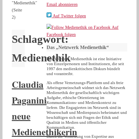
"Medienethik"
Email abonnieren
(Seite
Auf Twitter folgen
2)
Auf
Facebook folgen
Schlagwort:
Das „Netzwerk Medienethik“
Medienethik
Das Netzwerk Medienethik ist eine Initiative
von Einzelpersonen und Institutionen, die seit
1997 den medienkritischen Diskurs bündelt
und vorantreibt.
Claudia
Als offene Vernetzungs-Plattform und als freie
Arbeitsgemeinschaft widmet sich das Netzwerk
Medienethik der gesellschaftlich wichtigen
Paganini
Aufgabe, ethische Orientierung im
Kommunikations- und Medienkontext zu
liefern. Die Engagierten im Netzwerk sind in
neue
Wissenschaft und Medienpraxis beheimatet und
beschäftigen sich mit Fragen der Ethik und
Qualität in Medien und öffentlicher
Medienethikerin
Kommunikation.
Durch die Vernetzung von Expertise aus