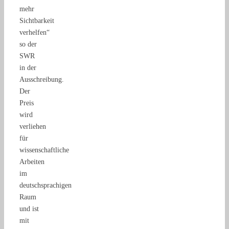
mehr
Sichtbarkeit
verhelfen“
so der
SWR
in der
Ausschreibung.
Der
Preis
wird
verliehen
für
wissenschaftliche
Arbeiten
im
deutschsprachigen
Raum
und ist
mit