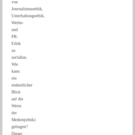
von
Journalismusethik,
Unterhaltungsethik,
Werbe-
und
PR-
Ethik
zu
zerfallen.
Wie
kann
ein
einheitlicher
Blick
auf die
Werte
der
Medien(ethik)
gelingen?
Dieser