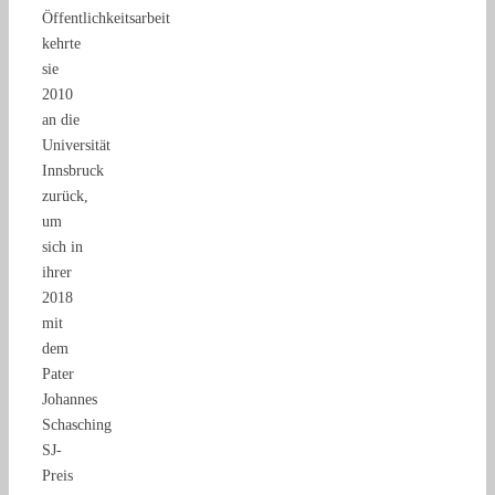
Öffentlichkeitsarbeit
kehrte
sie
2010
an die
Universität
Innsbruck
zurück,
um
sich in
ihrer
2018
mit
dem
Pater
Johannes
Schasching
SJ-
Preis