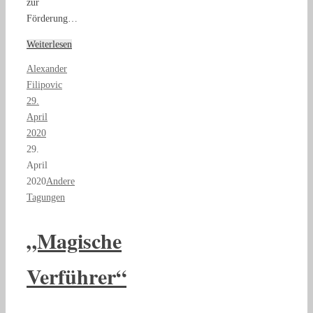
zur
Förderung…
Weiterlesen
Alexander
Filipovic
29.
April
2020
29.
April
2020
Andere
Tagungen
„Magische
Verführer“
–