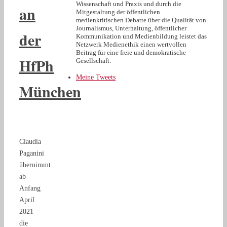
Wissenschaft und Praxis und durch die
an
Mitgestaltung der öffentlichen
medienkritischen Debatte über die Qualität von
Journalismus, Unterhaltung, öffentlicher
der
Kommunikation und Medienbildung leistet das
Netzwerk Medienethik einen wertvollen
Beitrag für eine freie und demokratische
HfPh
Gesellschaft.
Meine Tweets
München
Claudia
Paganini
übernimmt
ab
Anfang
April
2021
die