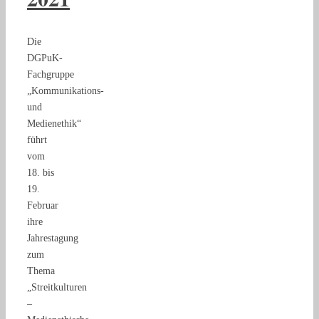
Die
DGPuK-
Fachgruppe
„Kommunikations-
und
Medienethik“
führt
vom
18. bis
19.
Februar
ihre
Jahrestagung
zum
Thema
„Streitkulturen
–