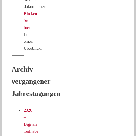
dokumentiert.
Klicken
Sie
hier
für
einen
Überblick.
Archiv
vergangener
Jahrestagungen
2026
–
Digitale
Teilhabe.