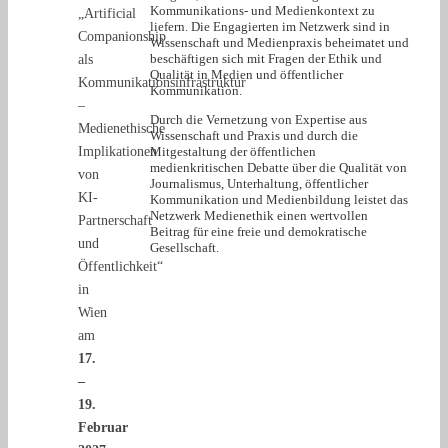
Kommunikations- und Medienkontext zu
„Artificial
liefern. Die Engagierten im Netzwerk sind in
Companionship
Wissenschaft und Medienpraxis beheimatet und
beschäftigen sich mit Fragen der Ethik und
als
Qualität in Medien und öffentlicher
Kommunikationsinfrastruktur
Kommunikation.
–
Durch die Vernetzung von Expertise aus
Medienethische
Wissenschaft und Praxis und durch die
Implikationen
Mitgestaltung der öffentlichen
medienkritischen Debatte über die Qualität von
von
Journalismus, Unterhaltung, öffentlicher
KI-
Kommunikation und Medienbildung leistet das
Netzwerk Medienethik einen wertvollen
Partnerschaft
Beitrag für eine freie und demokratische
und
Gesellschaft.
Öffentlichkeit“
in
Wien
am
17.
–
19.
Februar