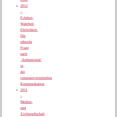
2012
–
Echtheit,
Wahrheit,
Ehrlichkeit.
Die
ethische
Frage
nach
‚Authentizität‘
in
der
computervermittelten
Kommunikation
2011
–
Medien-
und
Zivilgesellschaft