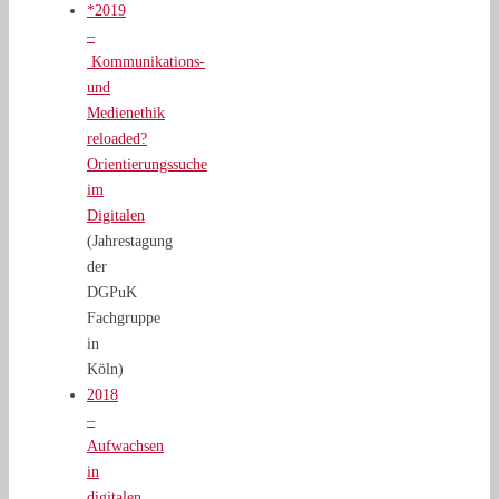
*2019
–
Kommunikations-
und
Medienethik
reloaded?
Orientierungssuche
im
Digitalen
(Jahrestagung
der
DGPuK
Fachgruppe
in
Köln)
2018
–
Aufwachsen
in
digitalen