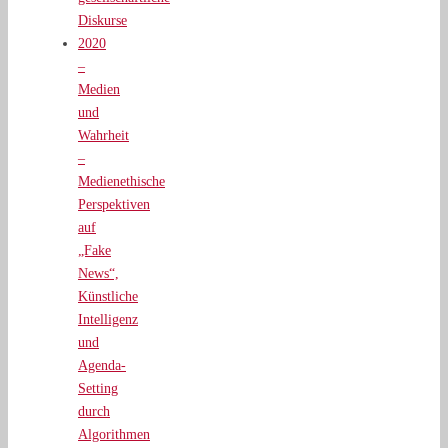
Diskurse
2020
–
Medien
und
Wahrheit
–
Medienethische
Perspektiven
auf
„Fake
News“,
Künstliche
Intelligenz
und
Agenda-
Setting
durch
Algorithmen