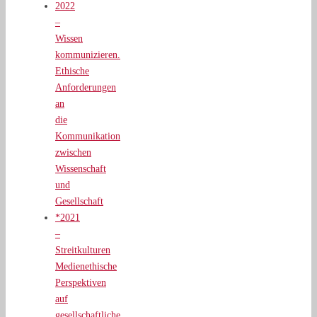
2022
–
Wissen
kommunizieren.
Ethische
Anforderungen
an
die
Kommunikation
zwischen
Wissenschaft
und
Gesellschaft
*2021
–
Streitkulturen
Medienethische
Perspektiven
auf
gesellschaftliche