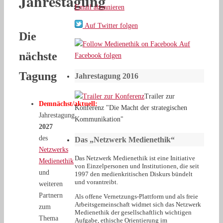
Jahrestagung
Email abonnieren
Auf Twitter folgen
Die
Auf
nächste
Facebook folgen
Tagung
Jahrestagung 2016
Trailer zur
Demnächst/aktuell:
Konferenz "Die Macht der strategischen
Jahrestagung
Kommunikation"
2027
des
Das „Netzwerk Medienethik“
Netzwerks
Das Netzwerk Medienethik ist eine Initiative
Medienethik
von Einzelpersonen und Institutionen, die seit
und
1997 den medienkritischen Diskurs bündelt
und vorantreibt.
weiteren
Partnern
Als offene Vernetzungs-Plattform und als freie
Arbeitsgemeinschaft widmet sich das Netzwerk
zum
Medienethik der gesellschaftlich wichtigen
Thema
Aufgabe, ethische Orientierung im