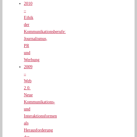
2010
–
Ethik
der
Kommunikationsberufe:
Journalismus,
PR
und
Werbung
2009
–
Web
2.0.
Neue
Kommunikations-
und
Interaktionsformen
als
Herausforderung