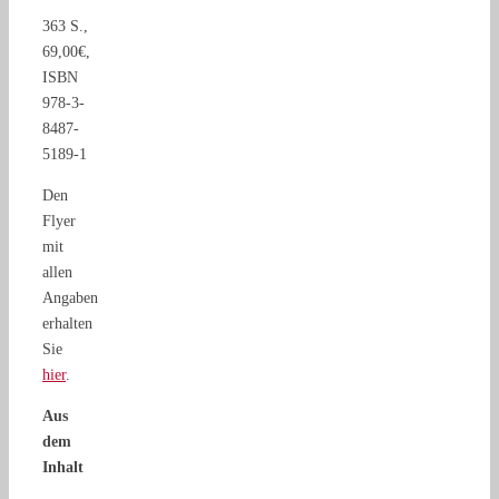
363 S.,
69,00€,
ISBN
978-3-
8487-
5189-1
Den
Flyer
mit
allen
Angaben
erhalten
Sie
hier
.
Aus
dem
Inhalt