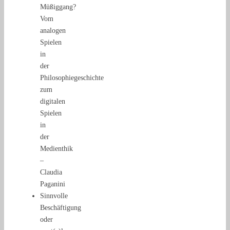
Müßiggang?
Vom
analogen
Spielen
in
der
Philosophiegeschichte
zum
digitalen
Spielen
in
der
Medienthik
–
Claudia
Paganini
Sinnvolle
Beschäftigung
oder