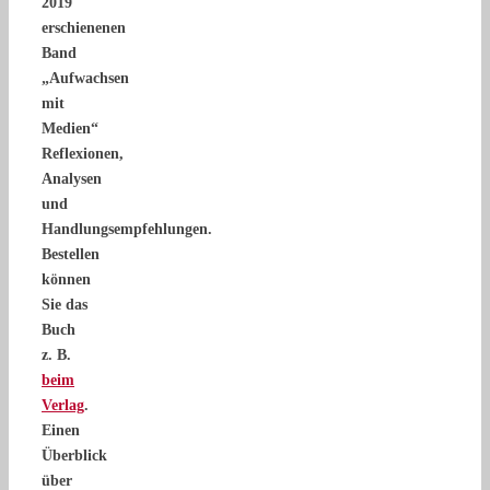
2019
erschienenen
Band
„Aufwachsen
mit
Medien“
Reflexionen,
Analysen
und
Handlungsempfehlungen.
Bestellen
können
Sie das
Buch
z. B.
beim
Verlag
.
Einen
Überblick
über