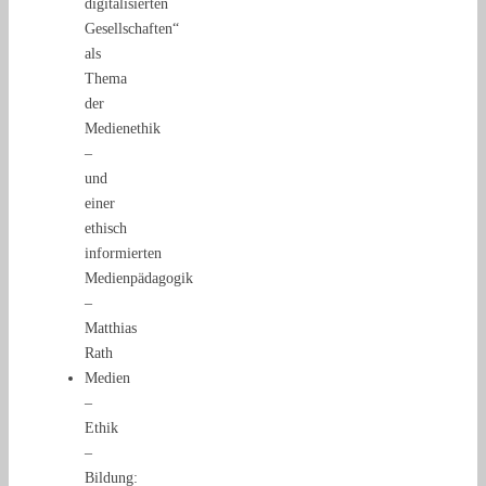
digitalisierten
Gesellschaften“
als
Thema
der
Medienethik
–
und
einer
ethisch
informierten
Medienpädagogik
–
Matthias
Rath
Medien
–
Ethik
–
Bildung: