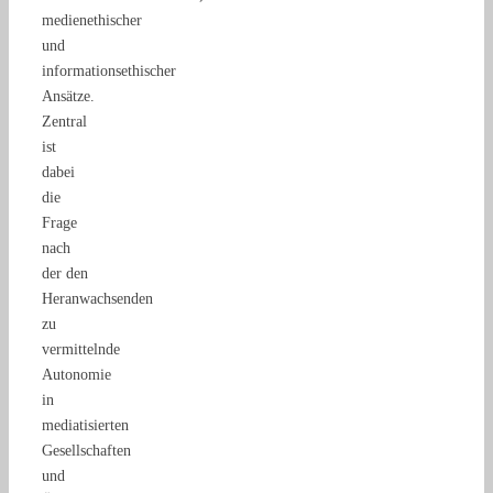
medienethischer
und
informationsethischer
Ansätze.
Zentral
ist
dabei
die
Frage
nach
der den
Heranwachsenden
zu
vermittelnde
Autonomie
in
mediatisierten
Gesellschaften
und