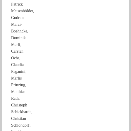
Patrick
Maisenhölder,
Gudrun
Marci-
Boehncke,
Dominik
Merli,
Carsten
Ochs,
Claudia
Paganini,
Marlis
Prinzing,
Matthias
Rath,
Christoph
Schickhardt,
Christian
Schlöndorf,