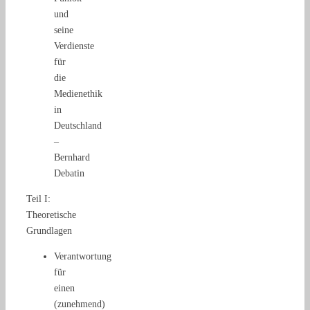
und
seine
Verdienste
für
die
Medienethik
in
Deutschland
–
Bernhard
Debatin
Teil I:
Theoretische
Grundlagen
Verantwortung
für
einen
(zunehmend)