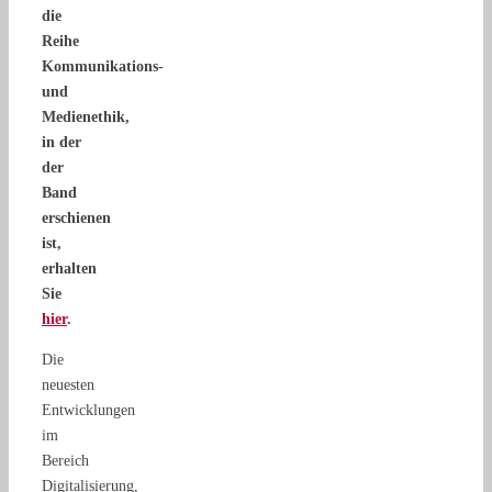
die
Reihe
Kommunikations-
und
Medienethik,
in der
der
Band
erschienen
ist,
erhalten
Sie
hier
.
Die
neuesten
Entwicklungen
im
Bereich
Digitalisierung,