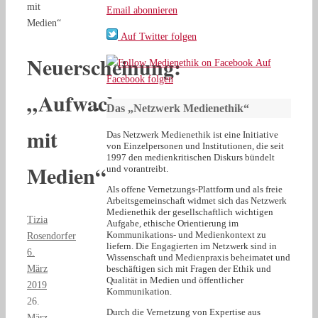
mit
Email abonnieren
Medien“
Auf Twitter folgen
Neuerscheinung:
Auf
Facebook folgen
„Aufwachsen
Das „Netzwerk Medienethik“
mit
Das Netzwerk Medienethik ist eine Initiative
von Einzelpersonen und Institutionen, die seit
1997 den medienkritischen Diskurs bündelt
Medien“
und vorantreibt.
Als offene Vernetzungs-Plattform und als freie
Arbeitsgemeinschaft widmet sich das Netzwerk
Medienethik der gesellschaftlich wichtigen
Tizia
Aufgabe, ethische Orientierung im
Kommunikations- und Medienkontext zu
Rosendorfer
liefern. Die Engagierten im Netzwerk sind in
6.
Wissenschaft und Medienpraxis beheimatet und
März
beschäftigen sich mit Fragen der Ethik und
Qualität in Medien und öffentlicher
2019
Kommunikation.
26.
Durch die Vernetzung von Expertise aus
März