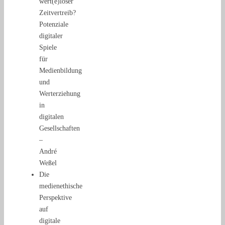
wert(e)loser
Zeitvertreib?
Potenziale
digitaler
Spiele
für
Medienbildung
und
Werterziehung
in
digitalen
Gesellschaften
–
André
Weßel
Die
medienethische
Perspektive
auf
digitale