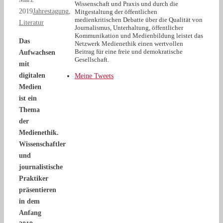
Wissenschaft und Praxis und durch die
2019
Jahrestagung
,
Mitgestaltung der öffentlichen
medienkritischen Debatte über die Qualität von
Literatur
Journalismus, Unterhaltung, öffentlicher
Kommunikation und Medienbildung leistet das
Das
Netzwerk Medienethik einen wertvollen
Beitrag für eine freie und demokratische
Aufwachsen
Gesellschaft.
mit
digitalen
Meine Tweets
Medien
ist ein
Thema
der
Medienethik.
Wissenschaftler
und
journalistische
Praktiker
präsentieren
in dem
Anfang