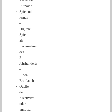
Alexander
Filipović
Spielend
lernen
–
Digitale
Spiele
als
Lernmedium
des
21.
Jahrhunderts
–
Linda
Breitlauch
Quelle
der
Kreativität
oder
unnützer