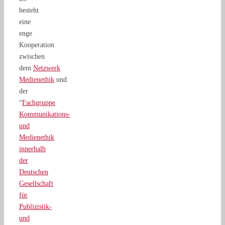
besteht
eine
enge
Kooperation
zwischen
dem
Netzwerk
Medienethik
und
der
“
Fachgruppe
Kommunikations-
und
Medienethik
innerhalb
der
Deutschen
Gesellschaft
für
Publizistik-
und