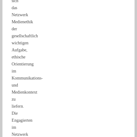
sich
das
Netzwerk
Medienethik
der
gesellschaftlich
wichtigen
Aufgabe,
ethische
Orientierung
im
Kommunikations-
und
Medienkontext
zu
liefern.
Die
Engagierten
im
Netzwerk