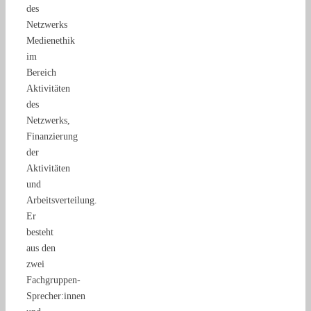
des
Netzwerks
Medienethik
im
Bereich
Aktivitäten
des
Netzwerks,
Finanzierung
der
Aktivitäten
und
Arbeitsverteilung.
Er
besteht
aus den
zwei
Fachgruppen-
Sprecher:innen