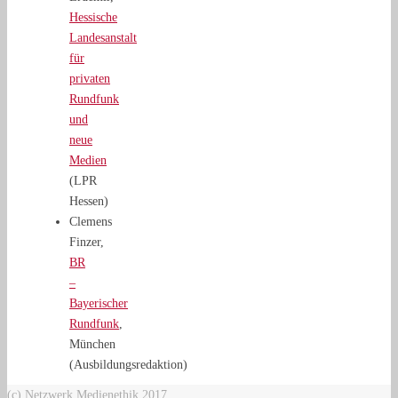
Hessische
Landesanstalt
für
privaten
Rundfunk
und
neue
Medien
(LPR
Hessen)
Clemens
Finzer,
BR
–
Bayerischer
Rundfunk
,
München
(Ausbildungsredaktion)
(c) Netzwerk Medienethik 2017