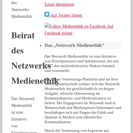
des
Email abonnieren
Netzwerks
Auf Twitter folgen
Medienethik
Auf
Beirat
Facebook folgen
Das „Netzwerk Medienethik“
des
Das Netzwerk Medienethik ist eine Initiative
Netzwerks
von Einzelpersonen und Institutionen, die seit
1997 den medienkritischen Diskurs bündelt
und vorantreibt.
Medienethik
Als offene Vernetzungs-Plattform und als freie
Arbeitsgemeinschaft widmet sich das Netzwerk
Medienethik der gesellschaftlich wichtigen
Aufgabe, ethische Orientierung im
Kommunikations- und Medienkontext zu
Das Netzwerk
liefern. Die Engagierten im Netzwerk sind in
Medienethik
Wissenschaft und Medienpraxis beheimatet und
ist eine
beschäftigen sich mit Fragen der Ethik und
Qualität in Medien und öffentlicher
Initiative
Kommunikation.
von
Durch die Vernetzung von Expertise aus
Einzelpersonen