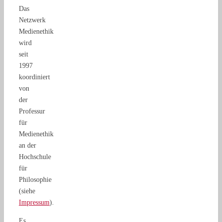
Das
Netzwerk
Medienethik
wird
seit
1997
koordiniert
von
der
Professur
für
Medienethik
an der
Hochschule
für
Philosophie
(siehe
Impressum
).
Es