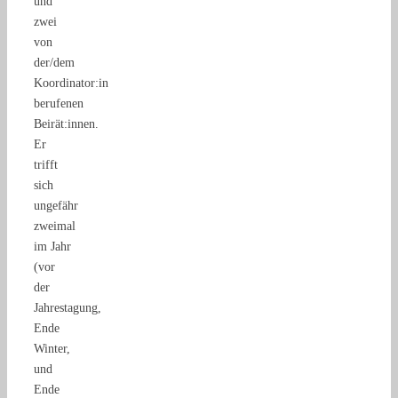
und
zwei
von
der/dem
Koordinator:in
berufenen
Beirät:innen.
Er
trifft
sich
ungefähr
zweimal
im Jahr
(vor
der
Jahrestagung,
Ende
Winter,
und
Ende