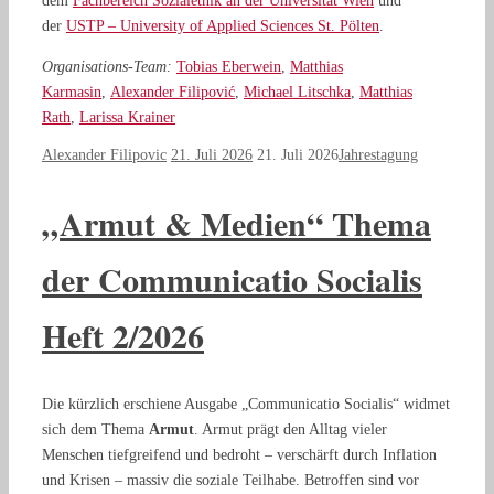
dem
Fachbereich Sozialethik an der Universität Wien
und
der
USTP – University of Applied Sciences St. Pölten
.
Organisations-Team:
Tobias Eberwein
,
Matthias
Karmasin
,
Alexander Filipović
,
Michael Litschka
,
Matthias
Rath
,
Larissa Krainer
Alexander Filipovic
21. Juli 2026
21. Juli 2026
Jahrestagung
„Armut & Medien“ Thema
der Communicatio Socialis
Heft 2/2026
Die kürzlich erschiene Ausgabe „Communicatio Socialis“ widmet
sich dem Thema
Armut
. Armut prägt den Alltag vieler
Menschen tiefgreifend und bedroht – verschärft durch Inflation
und Krisen – massiv die soziale Teilhabe. Betroffen sind vor