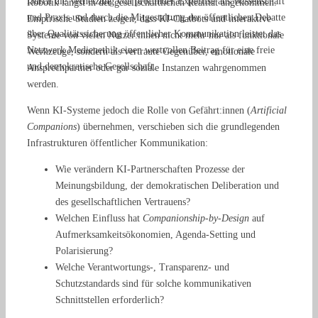
Durch die Vernetzung von profunder Expertise aus Wissenschaft
Robotik längst in der gesellschaftlichen Realität angekommen
.
und Praxis und durch die Mitgestaltung der öffentlichen Debatte
Empirische Studien zeigen, dass KI-Chatbots und interaktive
über Qualitätssicherung öffentlicher Kommunikation leistet das
Systeme von vielen Nutzer:innen nicht mehr nur als funktionale
Netzwerk Medienethik einen wertvollen Beitrag für eine freie
Werkzeuge, sondern als vertraute Gegenüber, emotionale
und demokratische Gesellschaft.
Ansprechpartner oder gar soziale Instanzen wahrgenommen
werden
.
Wenn KI-Systeme jedoch die Rolle von Gefährt:innen (
Artificial
Companions
) übernehmen, verschieben sich die grundlegenden
Infrastrukturen öffentlicher Kommunikation
:
Wie verändern KI-Partnerschaften Prozesse der
Meinungsbildung, der demokratischen Deliberation und
des gesellschaftlichen Vertrauens
?
Welchen Einfluss hat
Companionship-by-Design
auf
Aufmerksamkeitsökonomien, Agenda-Setting und
Polarisierung
?
Welche Verantwortungs-, Transparenz- und
Schutzstandards sind für solche kommunikativen
Schnittstellen
erforderlich
?