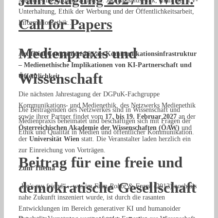
Medienethik ist unter anderem: Journalismusethik, Ethik der TV-
Unterhaltung, Ethik der Werbung und der Öffentlichkeitsarbeit,
Call for Papers
Informationsethik...
Medienpraxis und
Artificial Compan
ionship als Kommunikationsinfrastruktur
– Medienethische Implikationen von KI-Partnerschaft und
Wissenschaft
Öffentlichkeit
Die nächsten Jahrestagung der DGPuK-Fachgruppe
Kommunikations- und Medienethik, des Netzwerks Medienethik
Die Beitragenden des Netzwerkes sind in Wissenschaft und
sowie ihrer Partner findet vom
17. bis 19. Februar 2027
an der
Medienpraxis beheimatet und beschäftigen sich mit Fragen der
Österreichischen Akademie der Wissenschaften (ÖAW)
und
Ethik und Qualität in Medien und öffentlicher Kommunikation.
der
Universität Wien
statt
. Die Veranstalter laden herzlich ein
zur Einreichung von Vorträgen.
Beitrag für eine freie und
Zum Thema
demokratische Gesellschaft
„He’s my friend“ – was im Film
Robot & Frank
(2012) noch als
nahe Zukunft inszeniert wurde, ist durch die rasanten
Entwicklungen im Bereich generativer KI und humanoider