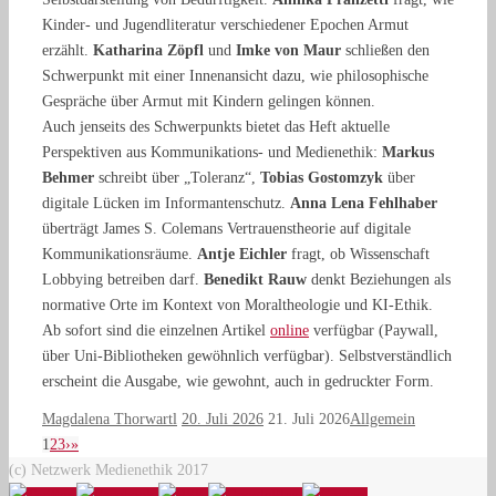
Kinder- und Jugendliteratur verschiedener Epochen Armut
erzählt.
Katharina Zöpfl
und
Imke von Maur
schließen den
Schwerpunkt mit einer Innenansicht dazu, wie philosophische
Gespräche über Armut mit Kindern gelingen können.
Auch jenseits des Schwerpunkts bietet das Heft aktuelle
Perspektiven aus Kommunikations- und Medienethik:
Markus
Behmer
schreibt über „Toleranz“,
Tobias Gostomzyk
über
digitale Lücken im Informantenschutz.
Anna Lena Fehlhaber
überträgt James S. Colemans Vertrauenstheorie auf digitale
Kommunikationsräume.
Antje Eichler
fragt, ob Wissenschaft
Lobbying betreiben darf.
Benedikt Rauw
denkt Beziehungen als
normative Orte im Kontext von Moraltheologie und KI-Ethik.
Ab sofort sind die einzelnen Artikel
online
verfügbar (Paywall,
über Uni-Bibliotheken gewöhnlich verfügbar). Selbstverständlich
erscheint die Ausgabe, wie gewohnt, auch in gedruckter Form.
Magdalena Thorwartl
20. Juli 2026
21. Juli 2026
Allgemein
1
2
3
›
»
(c) Netzwerk Medienethik 2017