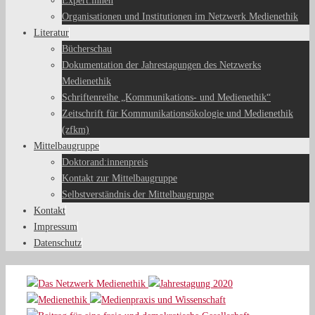
Expert:innen
Organisationen und Institutionen im Netzwerk Medienethik
Literatur
Bücherschau
Dokumentation der Jahrestagungen des Netzwerks
Medienethik
Schriftenreihe „Kommunikations- und Medienethik“
Zeitschrift für Kommunikationsökologie und Medienethik
(zfkm)
Mittelbaugruppe
Doktorand:innenpreis
Kontakt zur Mittelbaugruppe
Selbstverständnis der Mittelbaugruppe
Kontakt
Impressum
Datenschutz