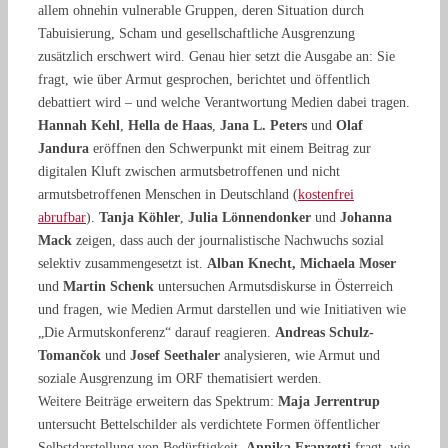
allem ohnehin vulnerable Gruppen, deren Situation durch
Tabuisierung, Scham und gesellschaftliche Ausgrenzung
zusätzlich erschwert wird. Genau hier setzt die Ausgabe an: Sie
fragt, wie über Armut gesprochen, berichtet und öffentlich
debattiert wird – und welche Verantwortung Medien dabei tragen.
Hannah Kehl
,
Hella de Haas
,
Jana L. Peters
und
Olaf
Jandura
eröffnen den Schwerpunkt mit einem Beitrag zur
digitalen Kluft zwischen armutsbetroffenen und nicht
armutsbetroffenen Menschen in Deutschland (
kostenfrei
abrufbar
).
Tanja Köhler
,
Julia Lönnendonker
und
Johanna
Mack
zeigen, dass auch der journalistische Nachwuchs sozial
selektiv zusammengesetzt ist.
Alban Knecht, Michaela Moser
und
Martin Schenk
untersuchen Armutsdiskurse in Österreich
und fragen, wie Medien Armut darstellen und wie Initiativen wie
„Die Armutskonferenz“ darauf reagieren.
Andreas Schulz-
Tomančok
und
Josef Seethaler
analysieren, wie Armut und
soziale Ausgrenzung im ORF thematisiert werden.
Weitere Beiträge erweitern das Spektrum:
Maja Jerrentrup
untersucht Bettelschilder als verdichtete Formen öffentlicher
Selbstdarstellung von Bedürftigkeit.
Annika Franzetti
fragt, wie