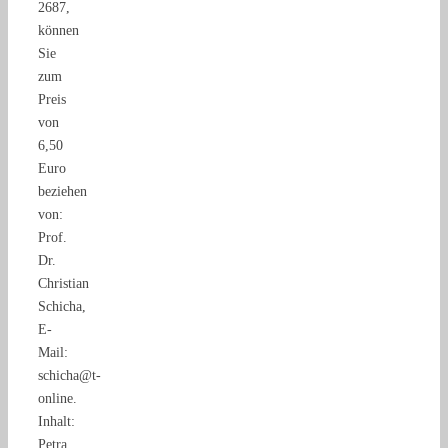
2687,
können
Sie
zum
Preis
von
6,50
Euro
beziehen
von:
Prof.
Dr.
Christian
Schicha,
E-
Mail:
schicha@t-
online.
Inhalt:
Petra