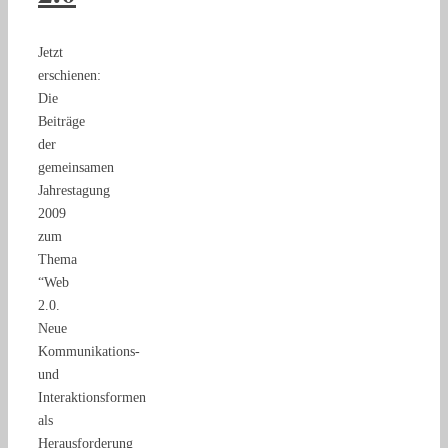
Jetzt
erschienen:
Die
Beiträge
der
gemeinsamen
Jahrestagung
2009
zum
Thema
“Web
2.0.
Neue
Kommunikations-
und
Interaktionsformen
als
Herausforderung