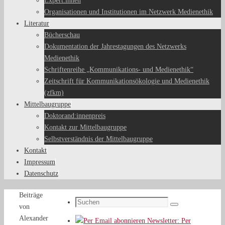
Expert:innen
Organisationen und Institutionen im Netzwerk Medienethik
Literatur
Bücherschau
Dokumentation der Jahrestagungen des Netzwerks
Medienethik
Schriftenreihe „Kommunikations- und Medienethik“
Zeitschrift für Kommunikationsökologie und Medienethik
(zfkm)
Mittelbaugruppe
Doktorand:innenpreis
Kontakt zur Mittelbaugruppe
Selbstverständnis der Mittelbaugruppe
Kontakt
Impressum
Datenschutz
Start
Beiträge
Suchen
von
Suchen
nach:
Alexander
Newsletter: Per