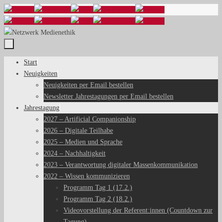
Zum
Inhalt
springen
Zum
Start
Inhalt
Neuigkeiten
springen
Neuigkeiten per Email bestellen
Newsletter Jahrestagungen per Email bestellen
Jahrestagung
2027 – Artificial Companionship
2026 – Digitale Teilhabe
2025 – Medien und Sprache
2024 – Nachhaltigkeit
2023 – Verantwortung digitaler Massenkommunikation
2022 – Wissen kommunizieren
Programm Tag 1 (17.2.)
Programm Tag 2 (18.2.)
Videovorstellung der Referent:innen (Countdown zur
Tagung)