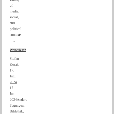
of
media,
social,
and
political
contexts
–…
Weiterlesen
Stefan
Kosak
17.
Juni
2024
17.
Juni
2024
Andere
Tagungen
,
Bildethik
,