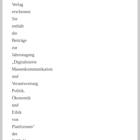
Verlag
erschienen.
Sie
enthält
die
Beiträge
zur
Jahrestagung
„Digitalisierte
Massenkommunikation
und
Verantwortung.
Politik,
Ökonomik
und
Ethik
von
Plattformen“
der