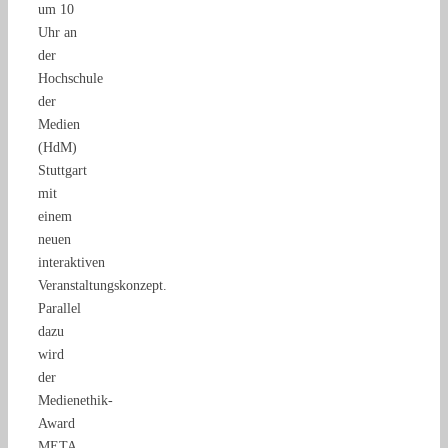
um 10
Uhr an
der
Hochschule
der
Medien
(HdM)
Stuttgart
mit
einem
neuen
interaktiven
Veranstaltungskonzept.
Parallel
dazu
wird
der
Medienethik-
Award
META