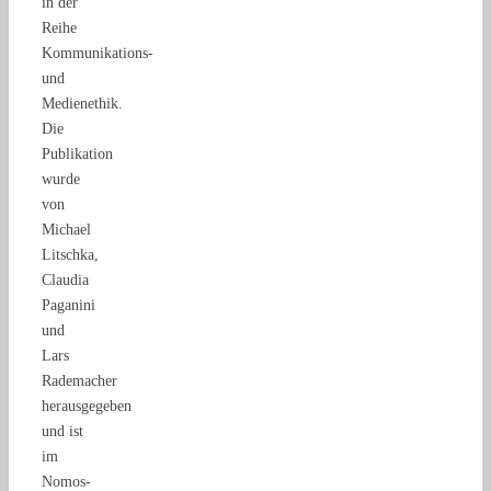
in der
Reihe
Kommunikations-
und
Medienethik.
Die
Publikation
wurde
von
Michael
Litschka,
Claudia
Paganini
und
Lars
Rademacher
herausgegeben
und ist
im
Nomos-