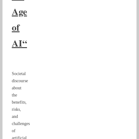
Age
of
AI“
Societal
discourse
about
the
benefits,
risks,
and
challenges
of
artificial