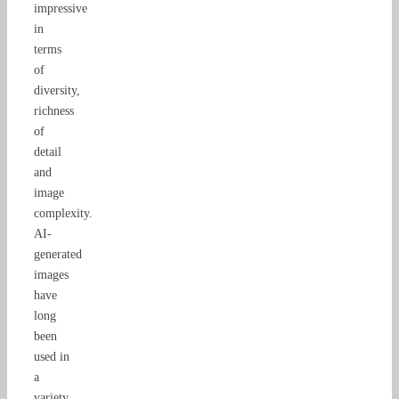
impressive
in
terms
of
diversity,
richness
of
detail
and
image
complexity.
AI-
generated
images
have
long
been
used in
a
variety