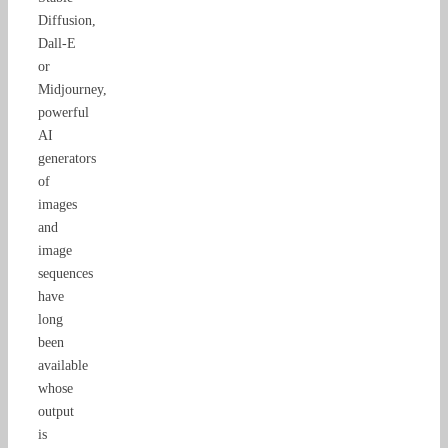
Diffusion,
Dall-E
or
Midjourney,
powerful
AI
generators
of
images
and
image
sequences
have
long
been
available
whose
output
is