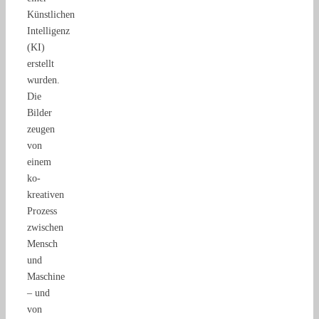
Künstlichen
Intelligenz
(KI)
erstellt
wurden.
Die
Bilder
zeugen
von
einem
ko-
kreativen
Prozess
zwischen
Mensch
und
Maschine
– und
von