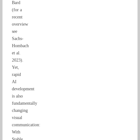
Bard
(for a
recent
overview
see
Sachs-
Hombach
et al.
2023).
Yet,
rapid
AI
development
is also
fundamentally
changing
visual
communication:
With
Stable