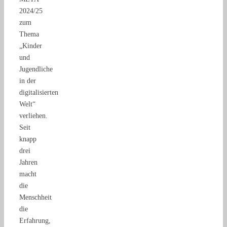
2024/25
zum
Thema
„Kinder
und
Jugendliche
in der
digitalisierten
Welt“
verliehen.
Seit
knapp
drei
Jahren
macht
die
Menschheit
die
Erfahrung,