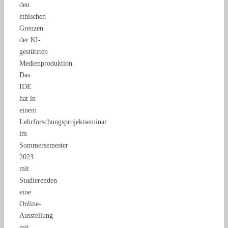
den
ethischen
Grenzen
der KI-
gestützten
Medienproduktion.
Das
IDE
hat in
einem
Lehrforschungsprojektseminar
im
Sommersemester
2023
mit
Studierenden
eine
Online-
Ausstellung
mit