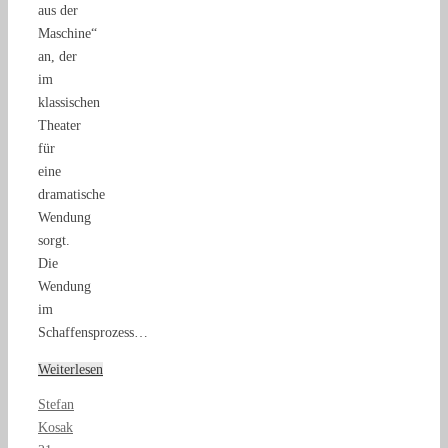
aus der
Maschine“
an, der
im
klassischen
Theater
für
eine
dramatische
Wendung
sorgt.
Die
Wendung
im
Schaffensprozess…
Weiterlesen
Stefan
Kosak