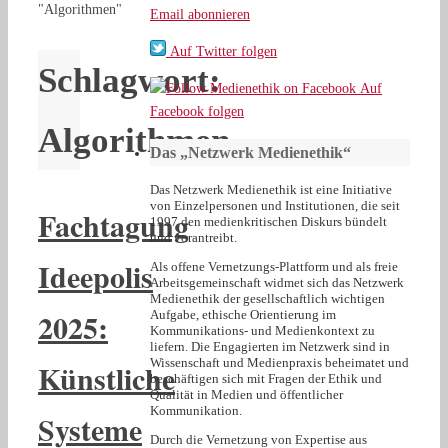
"Algorithmen"
Email abonnieren
Auf Twitter folgen
Schlagwort:
Auf
Facebook folgen
Algorithmen
Das „Netzwerk Medienethik“
Das Netzwerk Medienethik ist eine Initiative
von Einzelpersonen und Institutionen, die seit
Fachtagung
1997 den medienkritischen Diskurs bündelt
und vorantreibt.
Ideepolis
Als offene Vernetzungs-Plattform und als freie
Arbeitsgemeinschaft widmet sich das Netzwerk
Medienethik der gesellschaftlich wichtigen
2025:
Aufgabe, ethische Orientierung im
Kommunikations- und Medienkontext zu
liefern. Die Engagierten im Netzwerk sind in
Wissenschaft und Medienpraxis beheimatet und
Künstliche
beschäftigen sich mit Fragen der Ethik und
Qualität in Medien und öffentlicher
Kommunikation.
Systeme
Durch die Vernetzung von Expertise aus