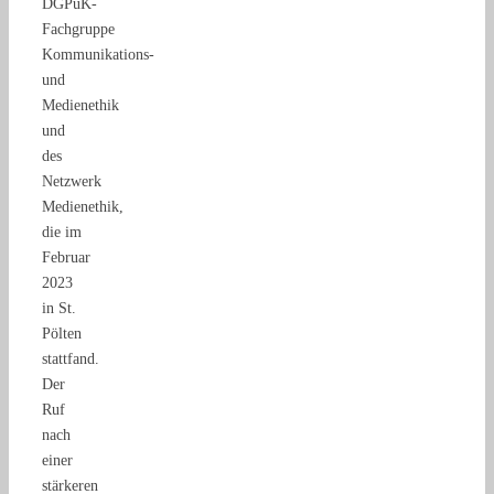
DGPuK-
Fachgruppe
Kommunikations-
und
Medienethik
und
des
Netzwerk
Medienethik,
die im
Februar
2023
in St.
Pölten
stattfand.
Der
Ruf
nach
einer
stärkeren