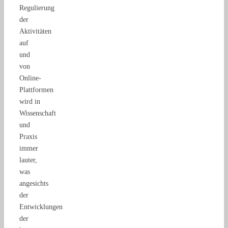
Regulierung
der
Aktivitäten
auf
und
von
Online-
Plattformen
wird in
Wissenschaft
und
Praxis
immer
lauter,
was
angesichts
der
Entwicklungen
der