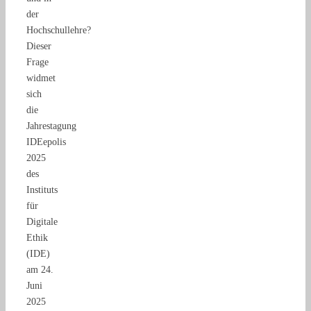
der
Hochschullehre?
Dieser
Frage
widmet
sich
die
Jahrestagung
IDEepolis
2025
des
Instituts
für
Digitale
Ethik
(IDE)
am 24.
Juni
2025