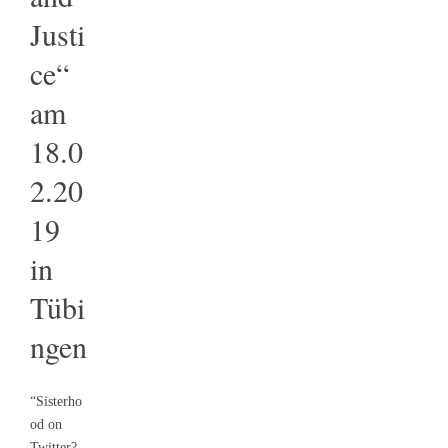
Justi
ce“
am
18.0
2.20
19
in
Tübi
ngen
“Sisterho
od on
Twitter?