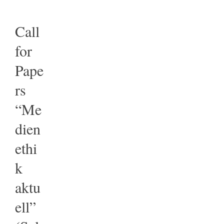
Call
for
Pape
rs
“Me
dien
ethi
k
aktu
ell”