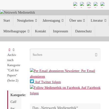
Zum
Inhalt
springen
Zum
Start
Neuigkeiten
Jahrestagung
Über uns
Literatur
Inhalt
springen
Mittelbaugruppe
Kontakt
Impressum
Datenschutz
Start
Suche
Suchen
Archiv
nach:
nach
Kategorie
"Call for
Newsletter: Per Email
Papers"
abonnieren
(Seite 2)
Auf Twitter folgen
Auf Facebook
folgen
Kategorie:
Call
Das „Netzwerk Medienethik“
for