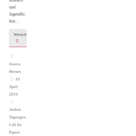
Kindern
und
Jugendlic
hen…
Weiterlesen
Jessica
Heesen
19.
April
2019
Andere
Tagungen
,
Call for
Papers