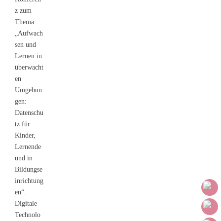
z zum
Thema
„Aufwach
sen und
Lernen in
überwacht
en
Umgebun
gen:
Datenschu
tz für
Kinder,
Lernende
und in
Bildungse
inrichtung
en“.
Digitale
Technolo