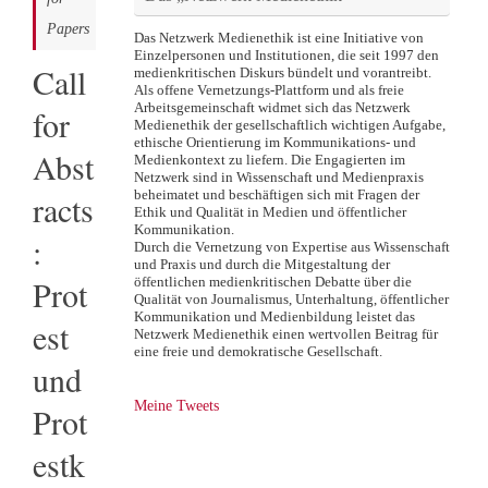
Papers
Das Netzwerk Medienethik ist eine Initiative von
Einzelpersonen und Institutionen, die seit 1997 den
Call
medienkritischen Diskurs bündelt und vorantreibt.
Als offene Vernetzungs-Plattform und als freie
Arbeitsgemeinschaft widmet sich das Netzwerk
for
Medienethik der gesellschaftlich wichtigen Aufgabe,
ethische Orientierung im Kommunikations- und
Abst
Medienkontext zu liefern. Die Engagierten im
Netzwerk sind in Wissenschaft und Medienpraxis
beheimatet und beschäftigen sich mit Fragen der
racts
Ethik und Qualität in Medien und öffentlicher
Kommunikation.
:
Durch die Vernetzung von Expertise aus Wissenschaft
und Praxis und durch die Mitgestaltung der
Prot
öffentlichen medienkritischen Debatte über die
Qualität von Journalismus, Unterhaltung, öffentlicher
Kommunikation und Medienbildung leistet das
est
Netzwerk Medienethik einen wertvollen Beitrag für
eine freie und demokratische Gesellschaft.
und
Meine Tweets
Prot
estk