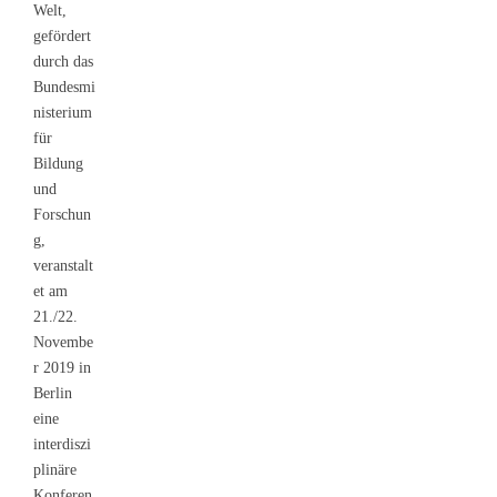
Welt,
gefördert
durch das
Bundesmi
nisterium
für
Bildung
und
Forschun
g,
veranstalt
et am
21./22.
Novembe
r 2019 in
Berlin
eine
interdiszi
plinäre
Konferen