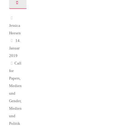
Jessica
Heesen
14.
Januar
2019
Call
for
Papers
,
Medien
und
Gender
,
Medien
und
Politik