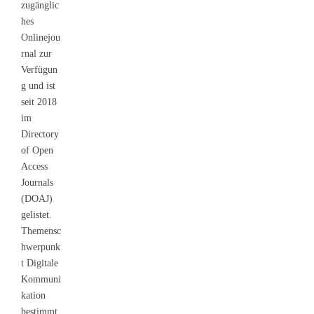
zugänglic
hes
Onlinejou
rnal zur
Verfügun
g und ist
seit 2018
im
Directory
of Open
Access
Journals
(DOAJ)
gelistet.
Themensc
hwerpunk
t Digitale
Kommuni
kation
bestimmt