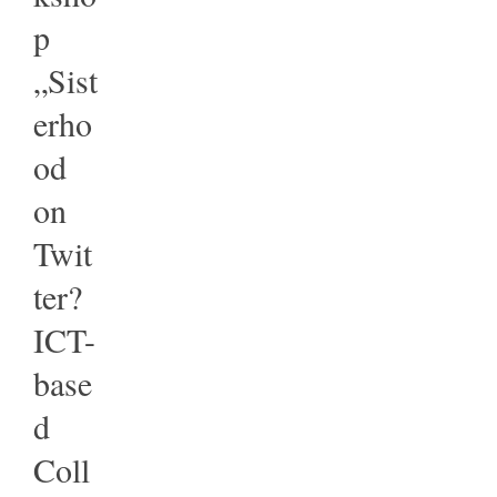
p
„Sist
erho
od
on
Twit
ter?
ICT-
base
d
Coll