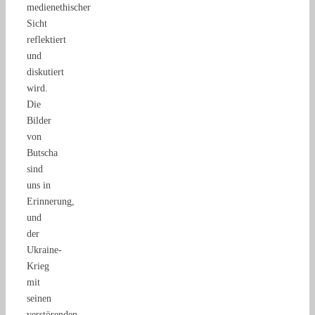
medienethischer
Sicht
reflektiert
und
diskutiert
wird.
Die
Bilder
von
Butscha
sind
uns in
Erinnerung,
und
der
Ukraine-
Krieg
mit
seinen
verstörenden