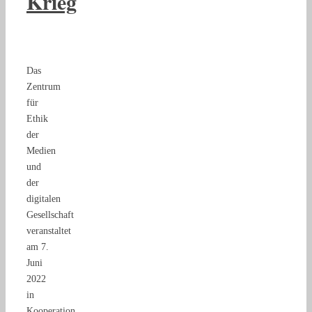
Krieg
Das
Zentrum
für
Ethik
der
Medien
und
der
digitalen
Gesellschaft
veranstaltet
am 7.
Juni
2022
in
Kooperation