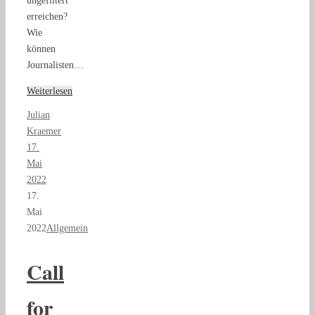
ungefiltert
erreichen?
Wie
können
Journalisten…
Weiterlesen
Julian
Kraemer
17.
Mai
2022
17.
Mai
2022
Allgemein
Call
for