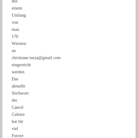
mit
einem
Umfang
von
max.
170
Wörtern
an
christiane.turza@gmail.com
eingereicht
werden.
Das
aktuelle
Stichwort
der
Cancel
Culture
hat für
viel
Furore