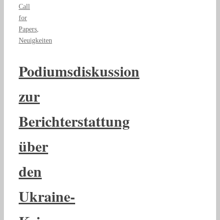
Call
for
Papers
,
Neuigkeiten
Podiumsdiskussion
zur
Berichterstattung
über
den
Ukraine-