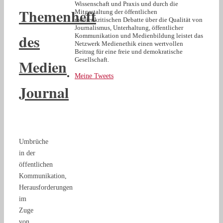
Wissenschaft und Praxis und durch die
Themenheft
Mitgestaltung der öffentlichen
medienkritischen Debatte über die Qualität von
Journalismus, Unterhaltung, öffentlicher
des
Kommunikation und Medienbildung leistet das
Netzwerk Medienethik einen wertvollen
Beitrag für eine freie und demokratische
Medien
Gesellschaft.
Meine Tweets
Journal
Umbrüche
in der
öffentlichen
Kommunikation,
Herausforderungen
im
Zuge
von