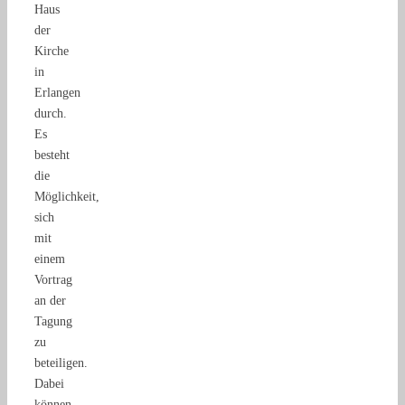
Haus
der
Kirche
in
Erlangen
durch.
Es
besteht
die
Möglichkeit,
sich
mit
einem
Vortrag
an der
Tagung
zu
beteiligen.
Dabei
können