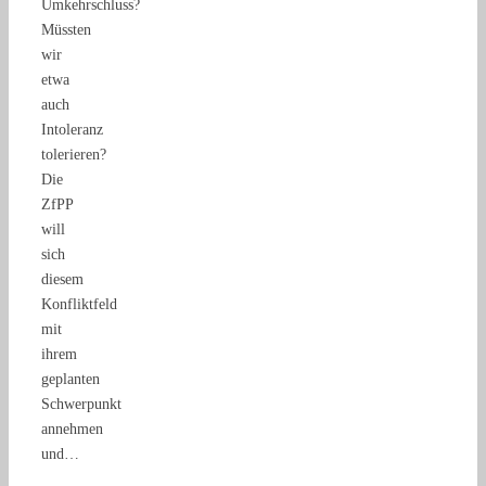
Umkehrschluss?
Müssten
wir
etwa
auch
Intoleranz
tolerieren?
Die
ZfPP
will
sich
diesem
Konfliktfeld
mit
ihrem
geplanten
Schwerpunkt
annehmen
und…