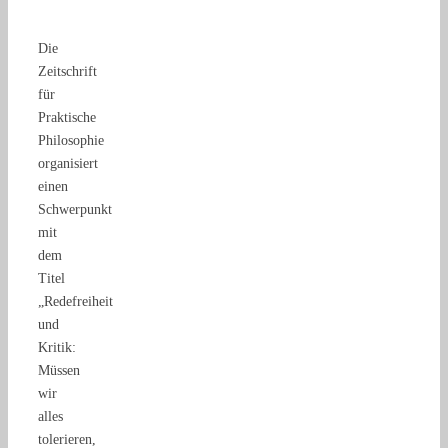
Die
Zeitschrift
für
Praktische
Philosophie
organisiert
einen
Schwerpunkt
mit
dem
Titel
„Redefreiheit
und
Kritik:
Müssen
wir
alles
tolerieren,