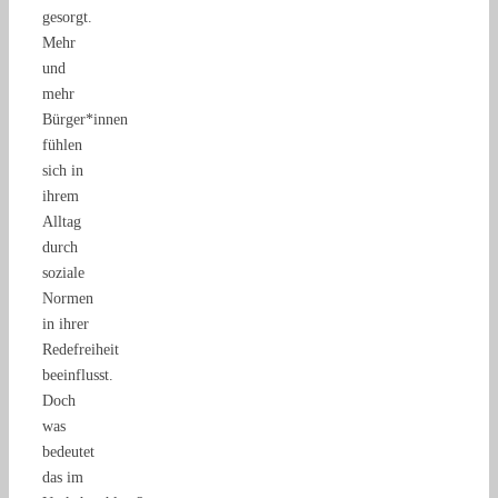
gesorgt.
Mehr
und
mehr
Bürger*innen
fühlen
sich in
ihrem
Alltag
durch
soziale
Normen
in ihrer
Redefreiheit
beeinflusst.
Doch
was
bedeutet
das im