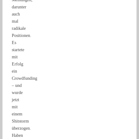
darunter
auch
mal
radikale
Positionen.
Es
startete
mit
Erfolg
ein
Crowdfunding
– und
wurde
jetzt
mit
einem
Shitstorm
überzogen.
Haben