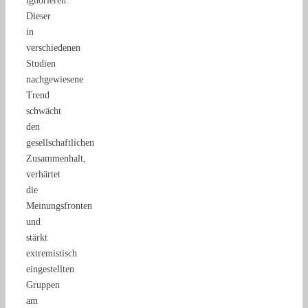
ignorieren:
Dieser
in
verschiedenen
Studien
nachgewiesene
Trend
schwächt
den
gesellschaftlichen
Zusammenhalt,
verhärtet
die
Meinungsfronten
und
stärkt
extremistisch
eingestellten
Gruppen
am