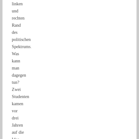
linken
und
rechten
Rand
des
politischen
Spektrums.
Was
kann
man
dagegen
tun?
Zwei
Studenten
kamen
vor
drei
Jahren
auf die