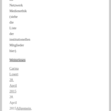
Netzwerk
Medienethik
(siehe
die
Liste
der
institutionellen
Mitglieder
hier).
Weiterlesen
Carina
Losert
28.
April
2015
28.
April
2015
Allgemein
,