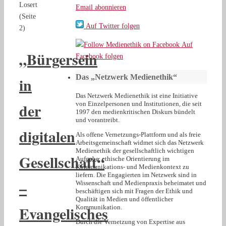
Losert
Email abonnieren
(Seite
Auf Twitter folgen
2)
Auf
„Bürgersein
Facebook folgen
Das „Netzwerk Medienethik“
in
Das Netzwerk Medienethik ist eine Initiative
der
von Einzelpersonen und Institutionen, die seit
1997 den medienkritischen Diskurs bündelt
und vorantreibt.
digitalen
Als offene Vernetzungs-Plattform und als freie
Arbeitsgemeinschaft widmet sich das Netzwerk
Medienethik der gesellschaftlich wichtigen
Gesellschaft“
Aufgabe, ethische Orientierung im
Kommunikations- und Medienkontext zu
liefern. Die Engagierten im Netzwerk sind in
–
Wissenschaft und Medienpraxis beheimatet und
beschäftigen sich mit Fragen der Ethik und
Qualität in Medien und öffentlicher
Evangelisches
Kommunikation.
Durch die Vernetzung von Expertise aus