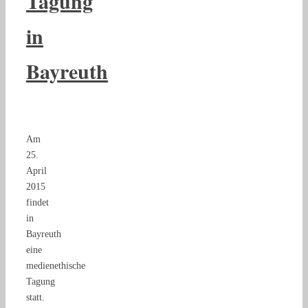
Tagung
in
Bayreuth
Am
25.
April
2015
findet
in
Bayreuth
eine
medienethische
Tagung
statt.