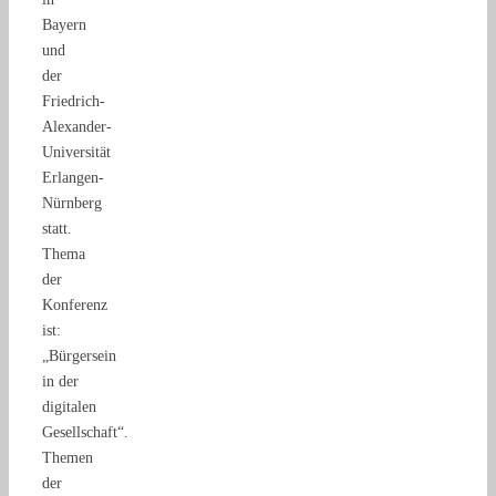
Bayern
und
der
Friedrich-
Alexander-
Universität
Erlangen-
Nürnberg
statt.
Thema
der
Konferenz
ist:
„Bürgersein
in der
digitalen
Gesellschaft“.
Themen
der