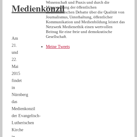
Wissenschaft und Praxis und durch die
Medienkonzil
Mitgestaltung der öffentlichen
medienkritischen Debatte über die Qualität von
Journalismus, Unterhaltung, öffentlicher
Kommunikation und Medienbildung leistet das
Netzwerk Medienethik einen wertvollen
Beitrag für eine freie und demokratische
Gesellschaft.
Am
21.
Meine Tweets
und
22.
Mai
2015
findet
in
Nürnberg
das
Medienkonzil
der Evangelisch-
Lutherischen
Kirche
in