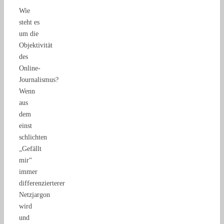
Wie
steht es
um die
Objektivität
des
Online-
Journalismus?
Wenn
aus
dem
einst
schlichten
„Gefällt
mir“
immer
differenzierterer
Netzjargon
wird
und