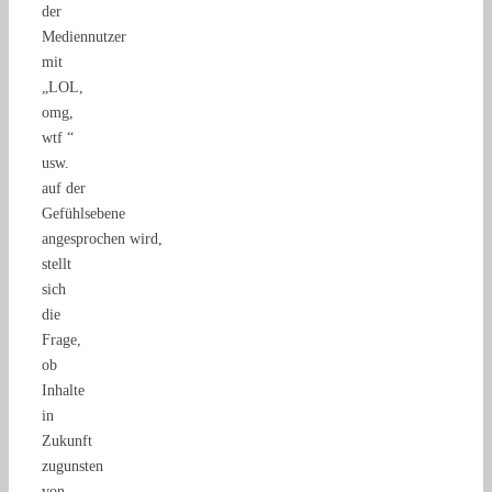
der
Mediennutzer
mit
„LOL,
omg,
wtf “
usw.
auf der
Gefühlsebene
angesprochen wird,
stellt
sich
die
Frage,
ob
Inhalte
in
Zukunft
zugunsten
von