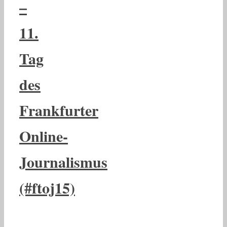
–
11.
Tag
des
Frankfurter
Online-
Journalismus
(#ftoj15)