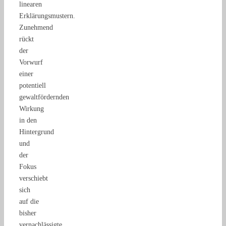
linearen
Erklärungsmustern.
Zunehmend
rückt
der
Vorwurf
einer
potentiell
gewaltfördernden
Wirkung
in den
Hintergrund
und
der
Fokus
verschiebt
sich
auf die
bisher
vernachlässigte