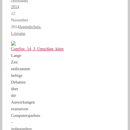
November
2014
12.
November
2014
Jugendschutz
,
Literatur
Lange
Zeit
entbrannten
heftige
Debatten
über
die
Auswirkungen
exzessiven
Computerspielens
–
insbesondere