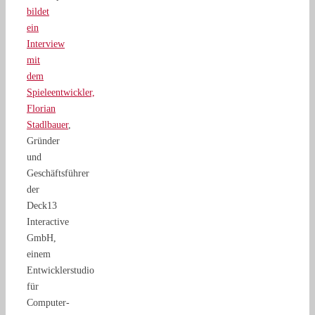
bildet
ein
Interview
mit
dem
Spieleentwickler,
Florian
Stadlbauer
,
Gründer
und
Geschäftsführer
der
Deck13
Interactive
GmbH,
einem
Entwicklerstudio
für
Computer-