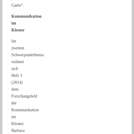
Game“.
Kommunikation
im
Kloster
Im
zweiten
Schwerpunktthema
widmet
sich
Heft 3
(2014)
dem
Forschungsfeld
der
Kommunikation
im
Kloster.
Barbara