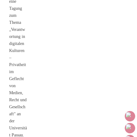
eine
Tagung
zum
Thema
„Verantw
ortung in
digitalen
Kulturen
–
Privatheit
im
Geflecht
von
Medien,
Recht und
Gesellsch
aft“ an
der
Universitä
t Passau.