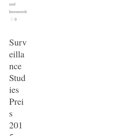
und
Internetethik
0
Surv
eilla
nce
Stud
ies
Prei
s
201