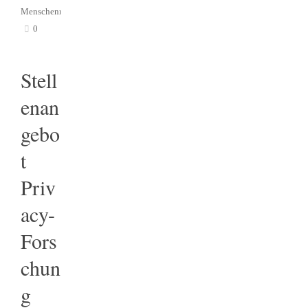
Menschenrechte
0
Stell
enan
gebo
t
Priv
acy-
Fors
chun
g