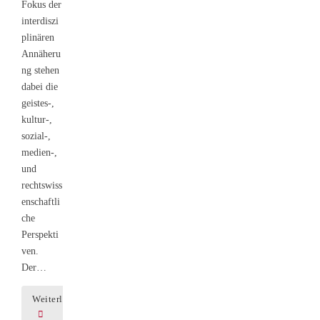
Fokus der
interdiszi
plinären
Annäheru
ng stehen
dabei die
geistes-,
kultur-,
sozial-,
medien-,
und
rechtswiss
enschaftli
che
Perspekti
ven.
Der…
Weiterlesen