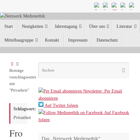
Zum
Inhalt
springen
Zum
Start
Neuigkeiten
Jahrestagung
Über uns
Literatur
Inhalt
springen
Mittelbaugruppe
Kontakt
Impressum
Datenschutz
Start
Suche
Suchen
Beiträge
nach:
verschlagwortet
mit
"Privatheit"
Newsletter: Per Email
abonnieren
Auf Twitter folgen
Schlagwort:
Auf Facebook
Privatheit
folgen
Fro
Das „Netzwerk Medienethik“