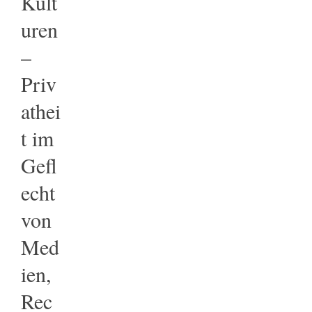
Kult
uren
–
Priv
athei
t im
Gefl
echt
von
Med
ien,
Rec