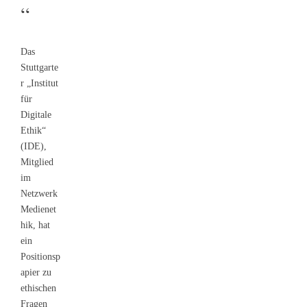
“
Das
Stuttgarte
r „Institut
für
Digitale
Ethik“
(IDE),
Mitglied
im
Netzwerk
Medienet
hik, hat
ein
Positionsp
apier zu
ethischen
Fragen