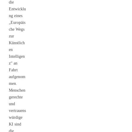
die
Entwicklu
ng eines
„Europäis
che Wegs
zur
Künstlich
en
Intelligen
z“ an
Fahrt
aufgenom
men.
Menschen
gerechte
und
vertrauens
würdige
KI sind
die