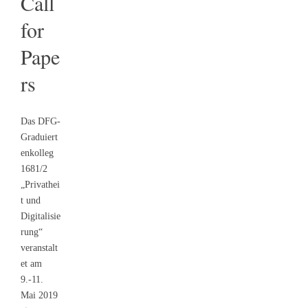
Call
for
Pape
rs
Das DFG-
Graduiert
enkolleg
1681/2
„Privathei
t und
Digitalisie
rung“
veranstalt
et am
9.-11.
Mai 2019