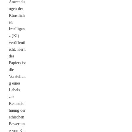
Anwendu
ngen der
Künstlich
en
Intelligen
z (KI)
veröffentl
icht. Kern
des
Papiers ist
die
Vorstellun
g eines
Labels
zur
Kennzeic
hnung der
ethischen
Bewertun
g von KI.