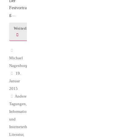
Der
Festvortra
g…
Weiterlesen
Michael
Nagenborg
19.
Januar
2015
Andere
Tagungen
,
Informations-
und
Internetethik
,
Literatur
,