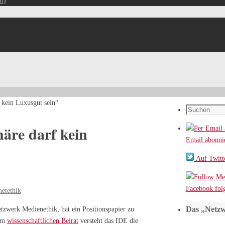
m)
 kein Luxusgut sein“
Suchen
nach:
häre darf kein
Email abonni
Auf Twitte
Facebook fol
netethik
Das „Netzw
tzwerk Medienethik, hat ein Positionspapier zu
nem
wissenschaftlichen Beirat
versteht das IDE die