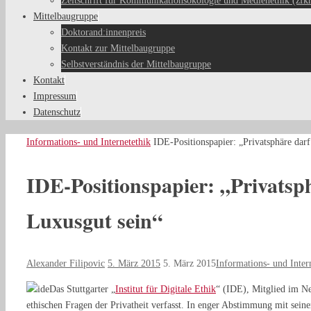
Zeitschrift für Kommunikationsökologie und Medienethik (zfk
Mittelbaugruppe
Doktorand:innenpreis
Kontakt zur Mittelbaugruppe
Selbstverständnis der Mittelbaugruppe
Kontakt
Impressum
Datenschutz
Start
Informations- und Internetethik
IDE-Positionspapier: „Privatsphäre darf
IDE-Positionspapier: „Privatsp
Luxusgut sein“
Alexander Filipovic
5. März 2015
5. März 2015
Informations- und Inter
Das Stuttgarter „
Institut für Digitale Ethik
“ (IDE), Mitglied im Ne
ethischen Fragen der Privatheit verfasst. In enger Abstimmung mit sei