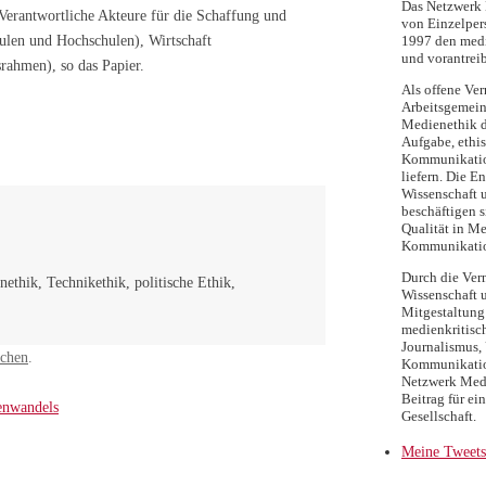
Das Netzwerk M
 Verantwortliche Akteure für die Schaffung und
von Einzelpers
ulen und Hochschulen), Wirtschaft
1997 den medi
und vorantreib
rahmen), so das Papier.
Als offene Ver
Arbeitsgemein
Medienethik d
Aufgabe, ethi
Kommunikatio
liefern. Die E
Wissenschaft 
beschäftigen s
Qualität in Me
Kommunikati
Durch die Ver
ethik, Technikethik, politische Ethik,
Wissenschaft 
Mitgestaltung 
medienkritisc
Journalismus, 
ichen
.
Kommunikation
Netzwerk Medi
Beitrag für ei
enwandels
Gesellschaft.
Meine Tweets