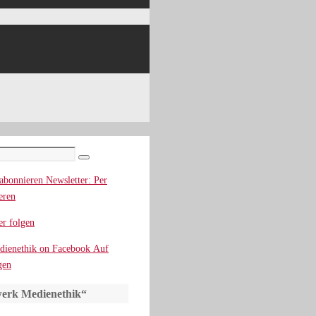
Suchen
Newsletter: Per
eren
r folgen
Auf
gen
erk Medienethik“