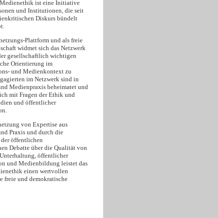
edienethik ist eine Initiative
onen und Institutionen, die seit
enkritischen Diskurs bündelt
t.
netzungs-Plattform und als freie
schaft widmet sich das Netzwerk
er gesellschaftlich wichtigen
sche Orientierung im
ns- und Medienkontext zu
ngagierten im Netzwerk sind in
und Medienpraxis beheimatet und
ich mit Fragen der Ethik und
dien und öffentlicher
on.
netzung von Expertise aus
und Praxis und durch die
der öffentlichen
hen Debatte über die Qualität von
Unterhaltung, öffentlicher
 und Medienbildung leistet das
enethik einen wertvollen
ne freie und demokratische