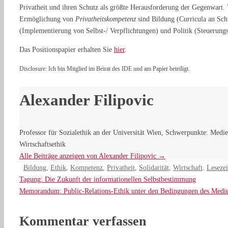
Privatheit und ihren Schutz als größte Herausforderung der Gegenwart.
Ermöglichung von
Privatheitskompetenz
sind Bildung (Curricula an Sch
(Implementierung von Selbst‐/ Verpflichtungen) und Politik (Steuerungs
Das Positionspapier erhalten Sie
hier
.
Disclosure: Ich bin Mitglied im Beirat des IDE und am Papier beteiligt.
Alexander Filipovic
Professor für Sozialethik an der Universität Wien, Schwerpunkte: Medien
Wirtschaftsethik
Alle Beiträge anzeigen von Alexander Filipovic
→
Bildung
,
Ethik
,
Kompetenz
,
Privatheit
,
Solidarität
,
Wirtschaft
.
Leseze
Tagung: Die Zukunft der informationellen Selbstbestimmung
Memorandum: Public-Relations-Ethik unter den Bedingungen des Medi
Kommentar verfassen