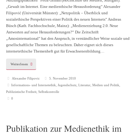
Nutzungspraktiken“ Petra Grimm (Hochschule der Medien, Stuttgart):
„Gewalt im Internet. Eine medienthische Herausforderung“ Alexander
Filipović (Universität Münster): „Netzpolitik – Überblick und
sozialethische Perspektiven einer Politik des neuen Internets“ Andreas
Büsch (Kath. Fachhochschule, Mainz): „Medienerziehung 2.0. Neue
Antworten auf neue Herausforderungen?“ Die Zeitschrift
„Amosinternational“ hat den Anspruch, in verständlicher Weise soziale und
gesellschaftliche Themen zu beleuchten. Daher eignet sich dieses
internetethische Themenheft gut für Erwachsenenbildung…
Weiterlesen
Alexander Filipovic
5. November 2010
Informations- und Internetethik
,
Jugendschutz
,
Literatur
,
Medien und Politik
,
Publizistische Freiheit
,
Selbstkontrolle
0
Publikation zur Medienethik im