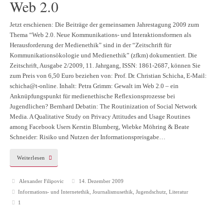
Web 2.0
Jetzt erschienen: Die Beiträge der gemeinsamen Jahrestagung 2009 zum
Thema “Web 2.0. Neue Kommunikations- und Interaktionsformen als
Herausforderung der Medienethik” sind in der “Zeitschrift für
Kommunikationsökologie und Medienethik” (zfkm) dokumentiert. Die
Zeitschrift, Ausgabe 2/2009, 11. Jahrgang, ISSN: 1861-2687, können Sie
zum Preis von 6,50 Euro beziehen von: Prof. Dr. Christian Schicha, E-Mail:
schicha@t-online. Inhalt: Petra Grimm: Gewalt im Web 2.0 – ein
Anknüpfungspunkt für medienethische Reflexionsprozesse bei
Jugendlichen? Bernhard Debatin: The Routinization of Social Network
Media. A Qualitative Study on Privacy Attitudes and Usage Routines
among Facebook Users Kerstin Blumberg, Wiebke Möhring & Beate
Schneider: Risiko und Nutzen der Informationspreisgabe…
Weiterlesen
Alexander Filipovic
14. Dezember 2009
Informations- und Internetethik
,
Journalismusethik
,
Jugendschutz
,
Literatur
1