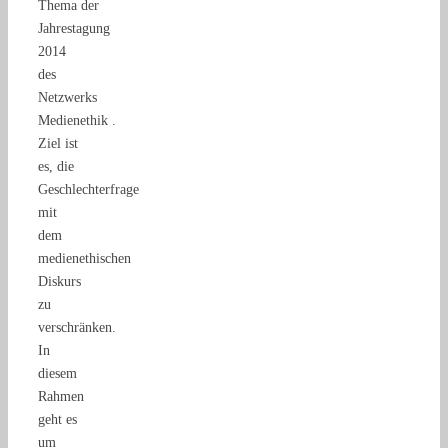
Thema der
Jahrestagung
2014
des
Netzwerks
Medienethik .
Ziel ist
es, die
Geschlechterfrage
mit
dem
medienethischen
Diskurs
zu
verschränken.
In
diesem
Rahmen
geht es
um