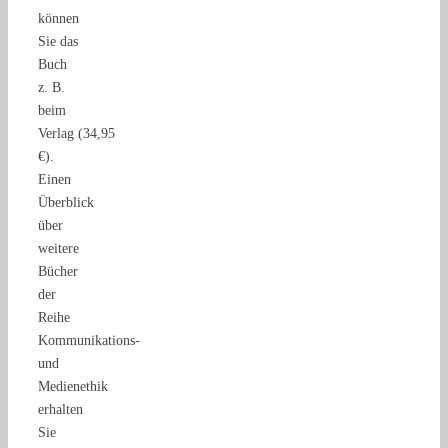
können
Sie das
Buch
z. B.
beim
Verlag (34,95
€).
Einen
Überblick
über
weitere
Bücher
der
Reihe
Kommunikations-
und
Medienethik
erhalten
Sie