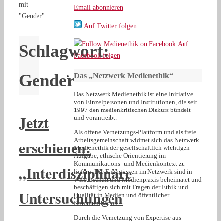
mit
Email abonnieren
"Gender"
Auf Twitter folgen
Auf
Schlagwort:
Facebook folgen
Gender
Das „Netzwerk Medienethik“
Das Netzwerk Medienethik ist eine Initiative
von Einzelpersonen und Institutionen, die seit
1997 den medienkritischen Diskurs bündelt
Jetzt
und vorantreibt.
Als offene Vernetzungs-Plattform und als freie
Arbeitsgemeinschaft widmet sich das Netzwerk
erschienen:
Medienethik der gesellschaftlich wichtigen
Aufgabe, ethische Orientierung im
Kommunikations- und Medienkontext zu
„Interdisziplinäre
liefern. Die Engagierten im Netzwerk sind in
Wissenschaft und Medienpraxis beheimatet und
beschäftigen sich mit Fragen der Ethik und
Untersuchungen
Qualität in Medien und öffentlicher
Kommunikation.
Durch die Vernetzung von Expertise aus