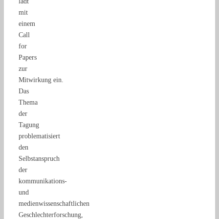
lädt
mit
einem
Call
for
Papers
zur
Mitwirkung ein.
Das
Thema
der
Tagung
problematisiert
den
Selbstanspruch
der
kommunikations-
und
medienwissenschaftlichen
Geschlechterforschung,