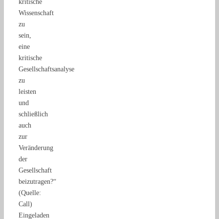
kritische
Wissenschaft
zu
sein,
eine
kritische
Gesellschaftsanalyse
zu
leisten
und
schließlich
auch
zur
Veränderung
der
Gesellschaft
beizutragen?“
(Quelle:
Call)
Eingeladen