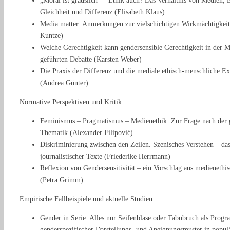
„Moral ist grauslich“ – Ethik auch? Das Verhältnis von Medien,
Gleichheit und Differenz (Elisabeth Klaus)
Media matter: Anmerkungen zur vielschichtigen Wirkmächtigkeit
Kuntze)
Welche Gerechtigkeit kann gendersensible Gerechtigkeit in der M
geführten Debatte (Karsten Weber)
Die Praxis der Differenz und die mediale ethisch-menschliche E
(Andrea Günter)
Normative Perspektiven und Kritik
Feminismus – Pragmatismus – Medienethik. Zur Frage nach der 
Thematik (Alexander Filipović)
Diskriminierung zwischen den Zeilen. Szenisches Verstehen – d
journalistischer Texte (Friederike Herrmann)
Reflexion von Gendersensitivität – ein Vorschlag aus medienethi
(Petra Grimm)
Empirische Fallbeispiele und aktuelle Studien
Gender in Serie. Alles nur Seifenblase oder Tabubruch als Prog
genderspezifischer Darstellungs- und Aneignungsmuster in popul