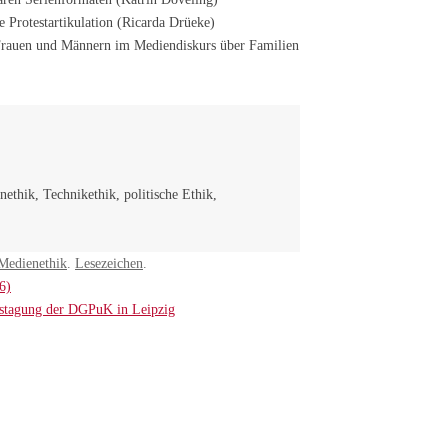
e Protestartikulation (Ricarda Drüeke)
 Frauen und Männern im Mediendiskurs über Familien
ethik, Technikethik, politische Ethik,
Medienethik
.
Lesezeichen
.
6)
mstagung der DGPuK in Leipzig