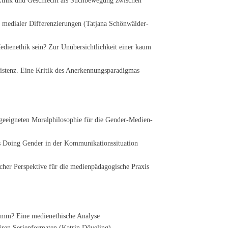
 Ethik und Geschlecht als Suchbewegung zwischen
 medialer Differenzierungen (Tatjana Schönwälder-
edienethik sein? Zur Unübersichtlichkeit einer kaum
xistenz. Eine Kritik des Anerkennungsparadigmas
geeigneten Moralphilosophie für die Gender-Medien-
as Doing Gender in der Kommunikationssituation
scher Perspektive für die medienpädagogische Praxis
ramm? Eine medienethische Analyse
ären Serienformaten (Katrin Döveling)