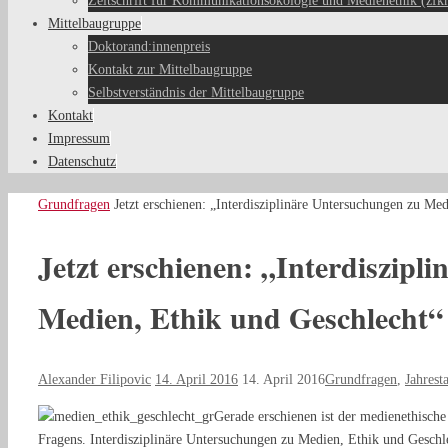
Zeitschrift für Kommunikationsökologie und Medienethik (zfk
Mittelbaugruppe
Doktorand:innenpreis
Kontakt zur Mittelbaugruppe
Selbstverständnis der Mittelbaugruppe
Kontakt
Impressum
Datenschutz
Start
Grundfragen
Jetzt erschienen: „Interdisziplinäre Untersuchungen zu Me
Jetzt erschienen: „Interdiszipl
Medien, Ethik und Geschlecht“
Alexander Filipovic
14. April 2016
14. April 2016
Grundfragen
,
Jahrest
Gerade erschienen ist der medienethisch
Fragens. Interdisziplinäre Untersuchungen zu Medien, Ethik und Geschl