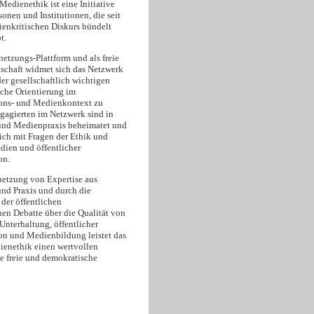
edienethik ist eine Initiative
onen und Institutionen, die seit
enkritischen Diskurs bündelt
t.
netzungs-Plattform und als freie
schaft widmet sich das Netzwerk
er gesellschaftlich wichtigen
sche Orientierung im
ns- und Medienkontext zu
ngagierten im Netzwerk sind in
und Medienpraxis beheimatet und
ich mit Fragen der Ethik und
dien und öffentlicher
on.
netzung von Expertise aus
und Praxis und durch die
der öffentlichen
hen Debatte über die Qualität von
Unterhaltung, öffentlicher
 und Medienbildung leistet das
enethik einen wertvollen
ne freie und demokratische