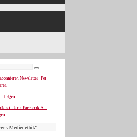
Suchen
Newsletter: Per
eren
r folgen
Auf
gen
erk Medienethik“