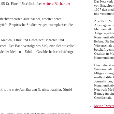
Das Netzwerk M
,95 €). Einen Überblick über
weitere Bücher der
von Einzelpers
1997 den medi
und vorantreib
echtertheorien auseinander, arbeitet deren
Als offene Ver
egriffe. Empirische Studien zeigen exemplarisch die
Arbeitsgemein
Medienethik d
Aufgabe, ethi
Kommunikatio
r Medien, Ethik und Geschlecht schärfen und
liefern. Die E
Wissenschaft 
hen. Der Band verfolgt das Ziel, eine Schnittstelle
beschäftigen s
felder Medien – Ethik – Geschlecht berücksichtigt.
Qualität in Me
Kommunikati
Durch die Ver
Wissenschaft 
Mitgestaltung 
medienkritisc
Journalismus, 
Kommunikation
t. Eine erste Annäherung (Larissa Krainer, Sigrid
Netzwerk Medi
Beitrag für ei
Gesellschaft.
Meine Tweets