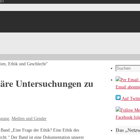
m)
dien, Ethik und Geschlecht“
Suchen
nach:
inäre Untersuchungen zu
Email abonni
Auf Twitte
Facebook fol
agung
,
Medien und Gender
Das „Netzw
e Band „Eine Frage der Ethik? Eine Ethik des
echt.“ Der Band ist eine Dokumentation unserer