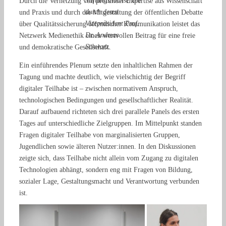
Stiftungshochschule
Durch die Vernetzung von profunder Expertise aus Wissenschaft
durch deren
und Praxis und durch die Mitgestaltung der öffentlichen Debatte
Vizepräsident Prof.
über Qualitätssicherung öffentlicher Kommunikation leistet das
Dr. Andreas
Netzwerk Medienethik einen wertvollen Beitrag für eine freie
Schwarz.
und demokratische Gesellschaft.
Ein einführendes Plenum setzte den inhaltlichen Rahmen der
Tagung und machte deutlich, wie vielschichtig der Begriff
digitaler Teilhabe ist – zwischen normativem Anspruch,
technologischen Bedingungen und gesellschaftlicher Realität.
Darauf aufbauend richteten sich drei parallele Panels des ersten
Tages auf unterschiedliche Zielgruppen. Im Mittelpunkt standen
Fragen digitaler Teilhabe von marginalisierten Gruppen,
Jugendlichen sowie älteren Nutzer:innen. In den Diskussionen
zeigte sich, dass Teilhabe nicht allein vom Zugang zu digitalen
Technologien abhängt, sondern eng mit Fragen von Bildung,
sozialer Lage, Gestaltungsmacht und Verantwortung verbunden
ist.