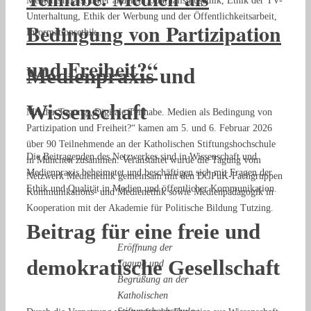
Medienethik ist unter anderem: Journalismusethik, Ethik der TV-
Unterhaltung, Ethik der Werbung und der Öffentlichkeitsarbeit,
Bedingung von Partizipation
Informationsethik...
und Freiheit?“
Medienpraxis und
Wissenschaft
Mit der Tagung „Digitale Teilhabe. Medien als Bedingung von
Partizipation und Freiheit?“ kamen am 5. und 6. Februar 2026
über 90 Teilnehmende an der Katholischen Stiftungshochschule
Die Beitragenden des Netzwerkes sind in Wissenschaft und
in München zusammen. Veranstaltet wurde die Tagung vom
Medienpraxis beheimatet und beschäftigen sich mit Fragen der
Netzwerk Medienethik gemeinsam mit den DGPuK-Fachgruppen
Ethik und Qualität in Medien und öffentlicher Kommunikation.
Kommunikations- und Medienethik sowie Medienpädagogik in
Kooperation mit der Akademie für Politische Bildung Tutzing.
Beitrag für eine freie und
Eröffnung der
demokratische Gesellschaft
Tagung und
Begrüßung an der
Katholischen