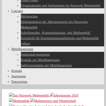
Expert:innen
Organisationen und Institutionen im Netzwerk Medienethik
Literatur
Bücherschau
Dokumentation der Jahrestagungen des Netzwerks
Medienethik
Schriftenreihe „Kommunikations- und Medienethik“
Zeitschrift für Kommunikationsökologie und Medienethik
(zfkm)
Mittelbaugruppe
Doktorand:innenpreis
Kontakt zur Mittelbaugruppe
Selbstverständnis der Mittelbaugruppe
Kontakt
Impressum
Datenschutz