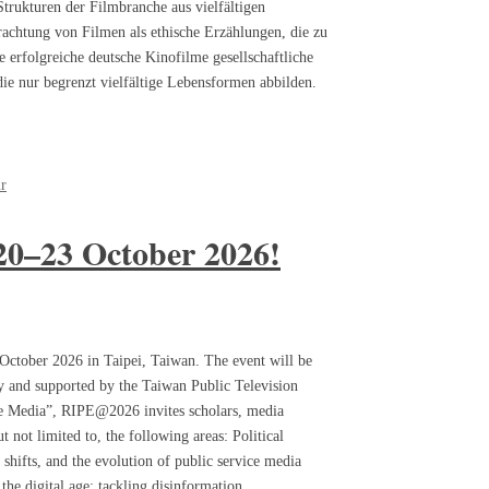
trukturen der Filmbranche aus vielfältigen
chtung von Filmen als ethische Erzählungen, die zu
 erfolgreiche deutsche Kinofilme gesellschaftliche
die nur begrenzt vielfältige Lebensformen abbilden.
ur
20–23 October 2026!
ctober 2026 in Taipei, Taiwan. The event will be
 and supported by the Taiwan Public Television
ce Media”, RIPE@2026 invites scholars, media
 not limited to, the following areas: Political
hifts, and the evolution of public service media
he digital age: tackling disinformation…