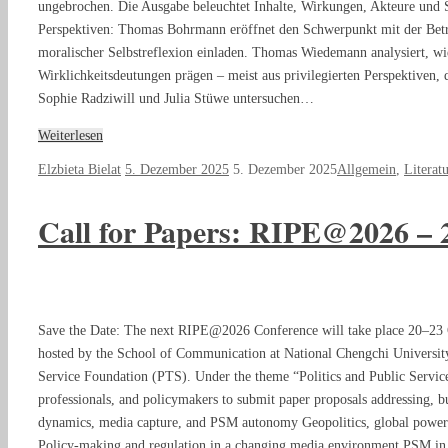
ungebrochen. Die Ausgabe beleuchtet Inhalte, Wirkungen, Akteure und S
Perspektiven: Thomas Bohrmann eröffnet den Schwerpunkt mit der Betra
moralischer Selbstreflexion einladen. Thomas Wiedemann analysiert, wie
Wirklichkeitsdeutungen prägen – meist aus privilegierten Perspektiven, 
Sophie Radziwill und Julia Stüwe untersuchen…
Weiterlesen
Elzbieta Bielat
5. Dezember 2025
5. Dezember 2025
Allgemein
,
Literat
Call for Papers: RIPE@2026 – 
Save the Date: The next RIPE@2026 Conference will take place 20–23 O
hosted by the School of Communication at National Chengchi University
Service Foundation (PTS). Under the theme “Politics and Public Servi
professionals, and policymakers to submit paper proposals addressing, but
dynamics, media capture, and PSM autonomy Geopolitics, global power s
Policy-making and regulation in a changing media environment PSM in t