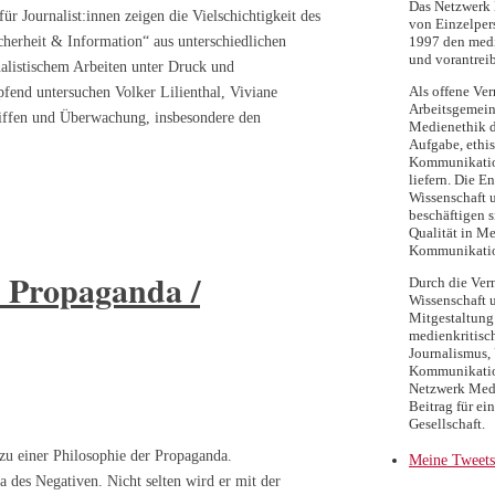
Das Netzwerk M
 Journalist:innen zeigen die Vielschichtigkeit des
von Einzelpers
erheit & Information“ aus unterschiedlichen
1997 den medi
und vorantreib
nalistischem Arbeiten unter Druck und
Als offene Ver
fend untersuchen Volker Lilienthal, Viviane
Arbeitsgemein
riffen und Überwachung, insbesondere den
Medienethik d
Aufgabe, ethi
Kommunikatio
liefern. Die E
Wissenschaft 
beschäftigen s
Qualität in Me
Kommunikati
r Propaganda /
Durch die Ver
Wissenschaft 
Mitgestaltung 
medienkritisc
Journalismus, 
Kommunikation
Netzwerk Medi
Beitrag für ei
Gesellschaft.
zu einer Philosophie der Propaganda.
Meine Tweets
 des Negativen. Nicht selten wird er mit der