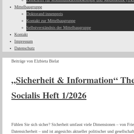
Zeitschrift für Kommunikationsökologie und Medienethik (zfk
Mittelbaugruppe
Doktorand:innenpreis
Kontakt zur Mittelbaugruppe
Selbstverständnis der Mittelbaugruppe
Kontakt
Impressum
Datenschutz
Start
Beiträge von Elzbieta Bielat
„Sicherheit & Information“ T
Socialis Heft 1/2026
Fühlen Sie sich sicher? Sicherheit umfasst viele Dimensionen – von Fried
Datensicherheit – und ist angesichts aktueller politischer und gesellschaf