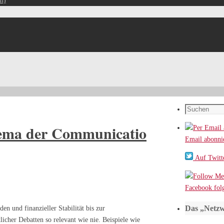
m)
Suchen
nach:
hema der Communicatio
Email abonni
Auf Twitte
Facebook fol
Das „Netzw
en und finanzieller Stabilität bis zur
tlicher Debatten so relevant wie nie. Beispiele wie