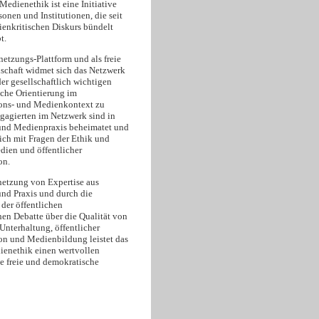
edienethik ist eine Initiative
onen und Institutionen, die seit
enkritischen Diskurs bündelt
t.
netzungs-Plattform und als freie
schaft widmet sich das Netzwerk
er gesellschaftlich wichtigen
sche Orientierung im
ns- und Medienkontext zu
ngagierten im Netzwerk sind in
und Medienpraxis beheimatet und
ich mit Fragen der Ethik und
dien und öffentlicher
on.
netzung von Expertise aus
und Praxis und durch die
der öffentlichen
hen Debatte über die Qualität von
Unterhaltung, öffentlicher
 und Medienbildung leistet das
enethik einen wertvollen
ne freie und demokratische