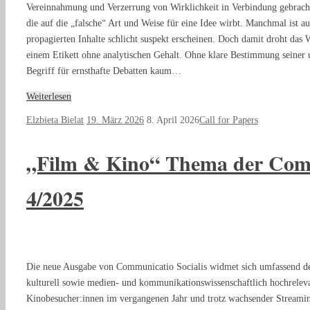
Vereinnahmung und Verzerrung von Wirklichkeit in Verbindung gebrach
die auf die „falsche“ Art und Weise für eine Idee wirbt. Manchmal ist
propagierten Inhalte schlicht suspekt erscheinen. Doch damit droht da
einem Etikett ohne analytischen Gehalt. Ohne klare Bestimmung seiner un
Begriff für ernsthafte Debatten kaum…
Weiterlesen
Elzbieta Bielat
19. März 2026
8. April 2026
Call for Papers
„Film & Kino“ Thema der Comm
4/2025
Die neue Ausgabe von Communicatio Socialis widmet sich umfassend d
kulturell sowie medien- und kommunikationswissenschaftlich hochreleva
Kinobesucher:innen im vergangenen Jahr und trotz wachsender Streamin