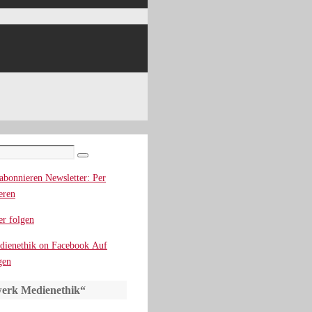
Suchen
Newsletter: Per
eren
r folgen
Auf
gen
erk Medienethik“