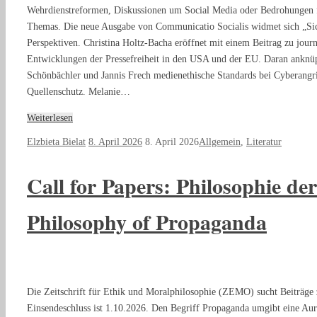
Wehrdienstreformen, Diskussionen um Social Media oder Bedrohungen für
Themas. Die neue Ausgabe von Communicatio Socialis widmet sich „Sich
Perspektiven. Christina Holtz-Bacha eröffnet mit einem Beitrag zu jour
Entwicklungen der Pressefreiheit in den USA und der EU. Daran anknüp
Schönbächler und Jannis Frech medienethische Standards bei Cyberang
Quellenschutz. Melanie…
Weiterlesen
Elzbieta Bielat
8. April 2026
8. April 2026
Allgemein
,
Literatur
Call for Papers: Philosophie de
Philosophy of Propaganda
Die Zeitschrift für Ethik und Moralphilosophie (ZEMO) sucht Beiträge 
Einsendeschluss ist 1.10.2026. Den Begriff Propaganda umgibt eine Aura