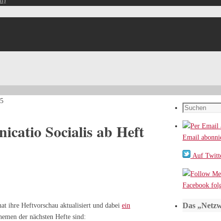
m)
15
Suchen
nach:
catio Socialis ab Heft
Email abonni
Auf Twitte
Facebook fol
Das „Netzw
at ihre Heftvorschau aktualisiert und dabei
ein
hemen der nächsten Hefte sind: