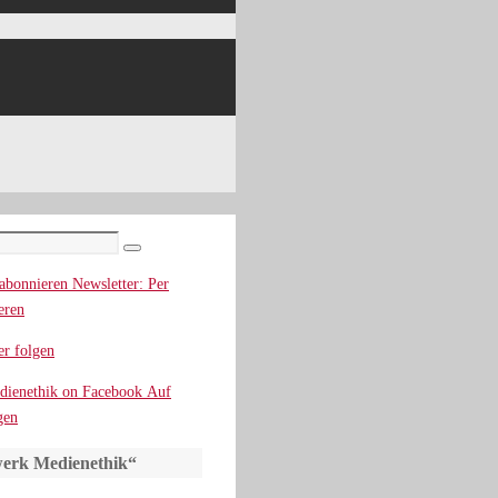
Suchen
Newsletter: Per
eren
r folgen
Auf
gen
erk Medienethik“