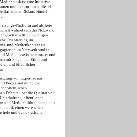
edienethik ist eine Initiative
onen und Institutionen, die seit
enkritischen Diskurs bündelt
t.
netzungs-Plattform und als freie
schaft widmet sich das Netzwerk
er gesellschaftlich wichtigen
sche Orientierung im
ns- und Medienkontext zu
ngagierten im Netzwerk sind in
und Medienpraxis beheimatet und
ich mit Fragen der Ethik und
dien und öffentlicher
on.
netzung von Expertise aus
und Praxis und durch die
der öffentlichen
hen Debatte über die Qualität von
Unterhaltung, öffentlicher
 und Medienbildung leistet das
enethik einen wertvollen
ne freie und demokratische