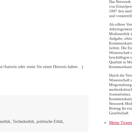
Das Netzwerk M
von Einzelpers
1997 den medi
und vorantreib
Als offene Ver
Arbeitsgemein
Medienethik d
Aufgabe, ethi
Kommunikatio
liefern. Die E
Wissenschaft 
beschäftigen s
Qualität in Me
Autor/Autorin oder wenn Sie einen Hinweis haben…)
Kommunikati
Durch die Ver
Wissenschaft 
Mitgestaltung 
medienkritisc
Journalismus, 
Kommunikation
Netzwerk Medi
Beitrag für ei
Gesellschaft.
ethik, Technikethik, politische Ethik,
Meine Tweets