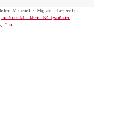
edien
,
Medienethik
,
Migration
.
Lesezeichen
.
g im Benediktinerkloster Königsmünster
gel” aus