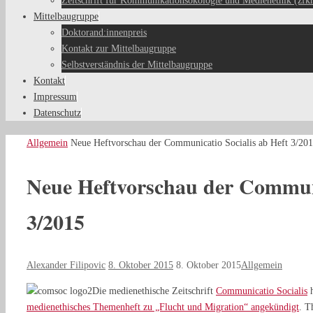
Zeitschrift für Kommunikationsökologie und Medienethik (zfk
Mittelbaugruppe
Doktorand:innenpreis
Kontakt zur Mittelbaugruppe
Selbstverständnis der Mittelbaugruppe
Kontakt
Impressum
Datenschutz
Start
Allgemein
Neue Heftvorschau der Communicatio Socialis ab Heft 3/20
Neue Heftvorschau der Communi
3/2015
Alexander Filipovic
8. Oktober 2015
8. Oktober 2015
Allgemein
Die medienethische Zeitschrift
Communicatio Socialis
h
medienethisches Themenheft zu „Flucht und Migration“ angekündigt
. T