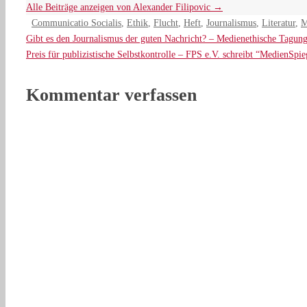
Alle Beiträge anzeigen von Alexander Filipovic
→
Communicatio Socialis
,
Ethik
,
Flucht
,
Heft
,
Journalismus
,
Literatur
,
M
Gibt es den Journalismus der guten Nachricht? – Medienethische Tagun
Preis für publizistische Selbstkontrolle – FPS e.V. schreibt “MedienSpie
Kommentar verfassen