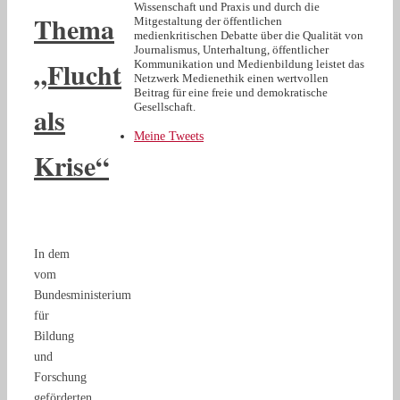
Wissenschaft und Praxis und durch die
Thema
Mitgestaltung der öffentlichen
medienkritischen Debatte über die Qualität von
Journalismus, Unterhaltung, öffentlicher
„Flucht
Kommunikation und Medienbildung leistet das
Netzwerk Medienethik einen wertvollen
Beitrag für eine freie und demokratische
als
Gesellschaft.
Meine Tweets
Krise“
In dem
vom
Bundesministerium
für
Bildung
und
Forschung
geförderten