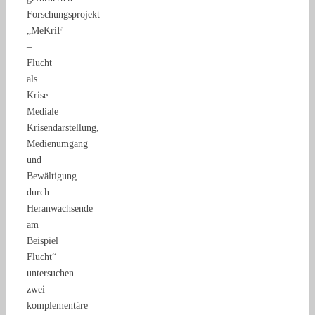
Forschungsprojekt
„MeKriF
–
Flucht
als
Krise.
Mediale
Krisendarstellung,
Medienumgang
und
Bewältigung
durch
Heranwachsende
am
Beispiel
Flucht“
untersuchen
zwei
komplementäre