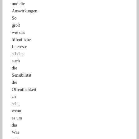
und die
Auswirkungen.
So
groß
wie das
öffentliche
Interesse
scheint
auch
die
Sensibilität
der
Öffentlichkeit
zu
sein,
wenn
es um
das
Was