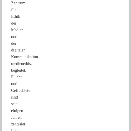
Zentrum
für
Ethik
der
Medien
und
der
digitalen
Kommunikation
medienethisch
begleitet.
Flucht
und
Geflüchtete
sind
seit
einigen
Jahren
zentraler
Inhalt