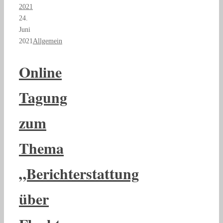
2021
24.
Juni
2021
Allgemein
Online
Tagung
zum
Thema
„Berichterstattung
über