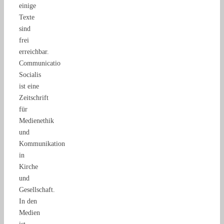
einige
Texte
sind
frei
erreichbar.
Communicatio
Socialis
ist eine
Zeitschrift
für
Medienethik
und
Kommunikation
in
Kirche
und
Gesellschaft.
In den
Medien