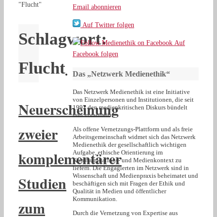
"Flucht"
Email abonnieren
Auf Twitter folgen
Schlagwort:
Auf
Facebook folgen
Flucht
Das „Netzwerk Medienethik“
Das Netzwerk Medienethik ist eine Initiative
von Einzelpersonen und Institutionen, die seit
Neuerscheinung
1997 den medienkritischen Diskurs bündelt
und vorantreibt.
zweier
Als offene Vernetzungs-Plattform und als freie
Arbeitsgemeinschaft widmet sich das Netzwerk
Medienethik der gesellschaftlich wichtigen
komplementärer
Aufgabe, ethische Orientierung im
Kommunikations- und Medienkontext zu
liefern. Die Engagierten im Netzwerk sind in
Wissenschaft und Medienpraxis beheimatet und
Studien
beschäftigen sich mit Fragen der Ethik und
Qualität in Medien und öffentlicher
Kommunikation.
zum
Durch die Vernetzung von Expertise aus