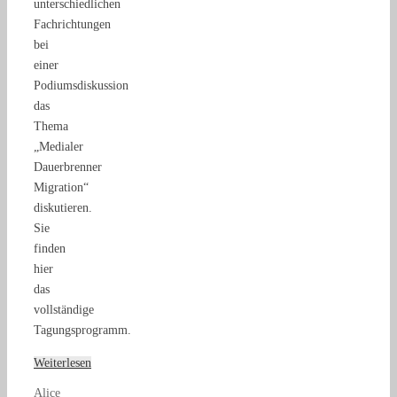
unterschiedlichen
Fachrichtungen
bei
einer
Podiumsdiskussion
das
Thema
„Medialer
Dauerbrenner
Migration“
diskutieren.
Sie
finden
hier
das
vollständige
Tagungsprogramm.
Weiterlesen
Alice