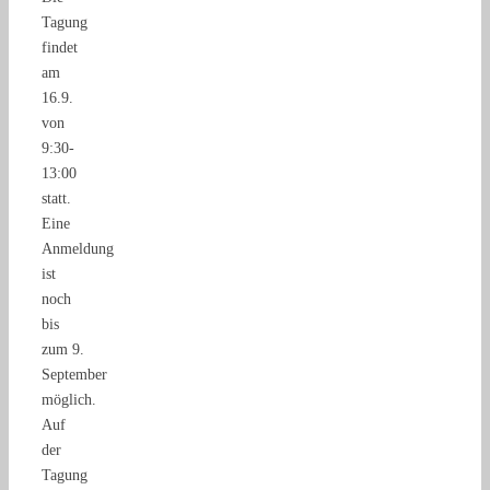
Tagung
findet
am
16.9.
von
9:30-
13:00
statt.
Eine
Anmeldung
ist
noch
bis
zum 9.
September
möglich.
Auf
der
Tagung