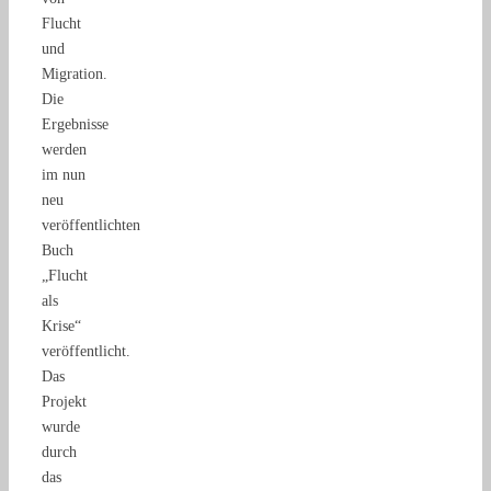
Flucht
und
Migration.
Die
Ergebnisse
werden
im nun
neu
veröffentlichten
Buch
„Flucht
als
Krise“
veröffentlicht.
Das
Projekt
wurde
durch
das