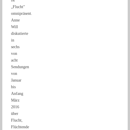
ist
„Flucht“
omnipräsent.
Anne
Will
diskutierte
in
sechs
von
acht
Sendungen
von
Januar
bis
Anfang
März
2016
über
Flucht,
Flüchtende