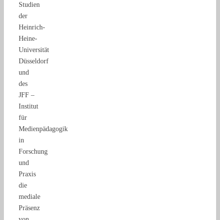
Studien
der
Heinrich-
Heine-
Universität
Düsseldorf
und
des
JFF –
Institut
für
Medienpädagogik
in
Forschung
und
Praxis
die
mediale
Präsenz
von