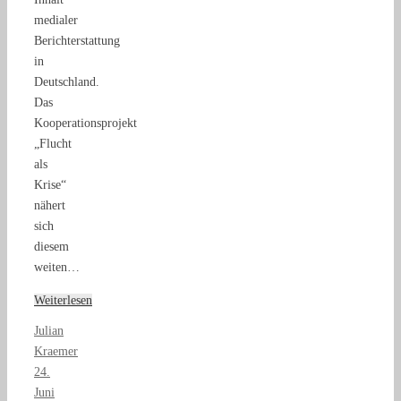
medialer
Berichterstattung
in
Deutschland.
Das
Kooperationsprojekt
„Flucht
als
Krise“
nähert
sich
diesem
weiten…
Weiterlesen
Julian
Kraemer
24.
Juni