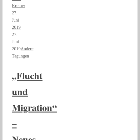
Kremer
27.
Juni
2019
27.
Juni
2019
Andere
Tagungen
„Flucht
und
Migration“
–
Neues