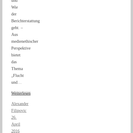
und
Wie
der
Berichterstattung
geht. –
Aus
medienethischer
Perspektive
bietet
das
Thema
„Flucht
und…
Weiterlesen
Alexander
Filipovic
26.
April
2016