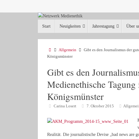
Zum
Inhalt
springen
Zum
Start
Neuigkeiten
Jahrestagung
Über u
Inhalt
springen
Start
Allgemein
Gibt es den Journalismus der gu
Königsmünster
Gibt es den Journalismu
Medienethische Tagung i
Königsmünster
Carina Losert
7. Oktober 2015
Allgemei
Realität. Die journalistische Devise „bad news are