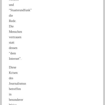
und
“Staatsrundfunk”
die
Rede.
Die
Menschen
vertrauen
statt
dessen
“dem
Internet”.
Diese
Krisen
des
Journalismus
betreffen
in
besonderer