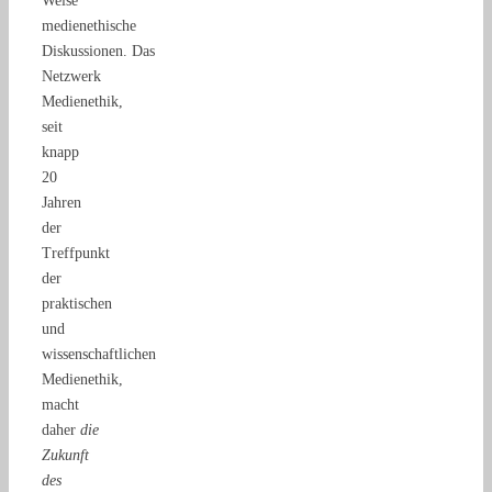
Weise
medienethische
Diskussionen. Das
Netzwerk
Medienethik,
seit
knapp
20
Jahren
der
Treffpunkt
der
praktischen
und
wissenschaftlichen
Medienethik,
macht
daher
die
Zukunft
des