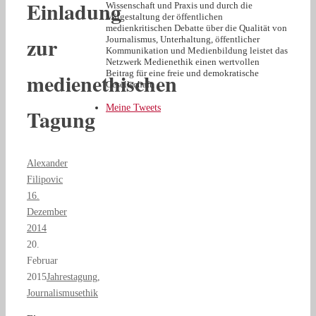
Einladung
Wissenschaft und Praxis und durch die
Mitgestaltung der öffentlichen
medienkritischen Debatte über die Qualität von
zur
Journalismus, Unterhaltung, öffentlicher
Kommunikation und Medienbildung leistet das
Netzwerk Medienethik einen wertvollen
medienethischen
Beitrag für eine freie und demokratische
Gesellschaft.
Meine Tweets
Tagung
Alexander
Filipovic
16.
Dezember
2014
20.
Februar
2015
Jahrestagung
,
Journalismusethik