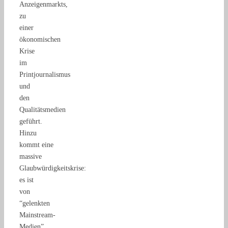
Anzeigenmarkts,
zu
einer
ökonomischen
Krise
im
Printjournalismus
und
den
Qualitätsmedien
geführt.
Hinzu
kommt eine
massive
Glaubwürdigkeitskrise:
es ist
von
“gelenkten
Mainstream-
Medien”