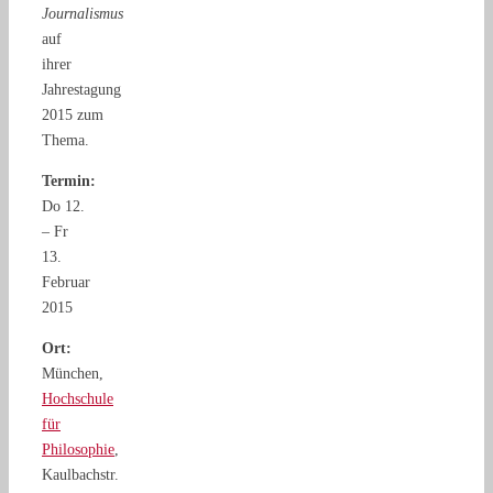
Journalismus
auf
ihrer
Jahrestagung
2015 zum
Thema.
Termin:
Do 12.
– Fr
13.
Februar
2015
Ort:
München,
Hochschule
für
Philosophie
,
Kaulbachstr.