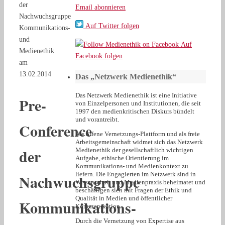
der
Email abonnieren
Nachwuchsgruppe
Auf Twitter folgen
Kommunikations-
und
Auf
Medienethik
Facebook folgen
am
13.02.2014
Das „Netzwerk Medienethik“
Das Netzwerk Medienethik ist eine Initiative
Pre-
von Einzelpersonen und Institutionen, die seit
1997 den medienkritischen Diskurs bündelt
und vorantreibt.
Conference
Als offene Vernetzungs-Plattform und als freie
Arbeitsgemeinschaft widmet sich das Netzwerk
der
Medienethik der gesellschaftlich wichtigen
Aufgabe, ethische Orientierung im
Kommunikations- und Medienkontext zu
liefern. Die Engagierten im Netzwerk sind in
Nachwuchsgruppe
Wissenschaft und Medienpraxis beheimatet und
beschäftigen sich mit Fragen der Ethik und
Qualität in Medien und öffentlicher
Kommunikations-
Kommunikation.
Durch die Vernetzung von Expertise aus