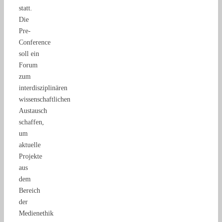
statt.
Die
Pre-
Conference
soll ein
Forum
zum
interdisziplinären
wissenschaftlichen
Austausch
schaffen,
um
aktuelle
Projekte
aus
dem
Bereich
der
Medienethik