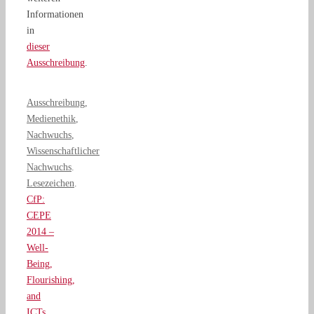
Informationen
in
dieser
Ausschreibung
.
Ausschreibung
,
Medienethik
,
Nachwuchs
,
Wissenschaftlicher
Nachwuchs
.
Lesezeichen
.
CfP:
CEPE
2014 –
Well-
Being,
Flourishing,
and
ICTs