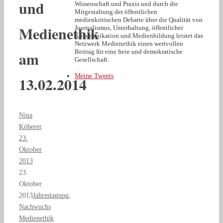
und
Wissenschaft und Praxis und durch die
Mitgestaltung der öffentlichen
medienkritischen Debatte über die Qualität von
Medienethik
Journalismus, Unterhaltung, öffentlicher
Kommunikation und Medienbildung leistet das
Netzwerk Medienethik einen wertvollen
am
Beitrag für eine freie und demokratische
Gesellschaft.
Meine Tweets
13.02.2014
Nina
Köberer
23.
Oktober
2013
23.
Oktober
2013
Jahrestagung
,
Nachwuchs
Medienethik