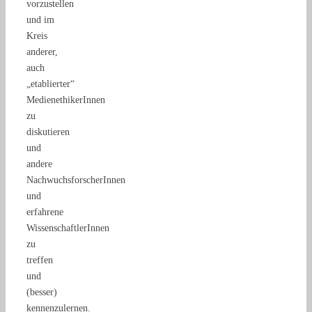
vorzustellen
und im
Kreis
anderer,
auch
„etablierter“
MedienethikerInnen
zu
diskutieren
und
andere
NachwuchsforscherInnen
und
erfahrene
WissenschaftlerInnen
zu
treffen
und
(besser)
kennenzulernen.