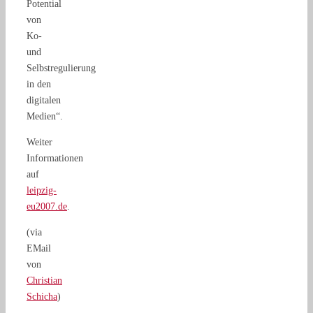
Potential
von
Ko-
und
Selbstregulierung
in den
digitalen
Medien“.
Weiter
Informationen
auf
leipzig-
eu2007.de
.
(via
EMail
von
Christian
Schicha
)