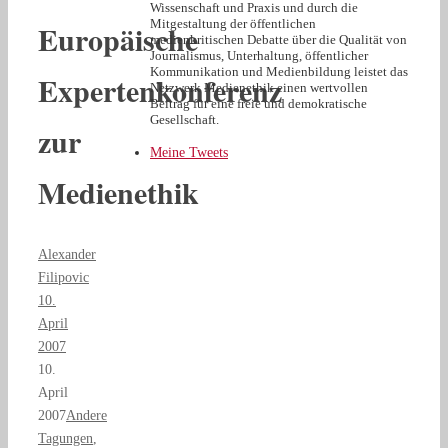
Wissenschaft und Praxis und durch die
Mitgestaltung der öffentlichen
Europäische
medienkritischen Debatte über die Qualität von
Journalismus, Unterhaltung, öffentlicher
Kommunikation und Medienbildung leistet das
Expertenkonferenz
Netzwerk Medienethik einen wertvollen
Beitrag für eine freie und demokratische
Gesellschaft.
zur
Meine Tweets
Medienethik
Alexander
Filipovic
10.
April
2007
10.
April
2007
Andere
Tagungen
,