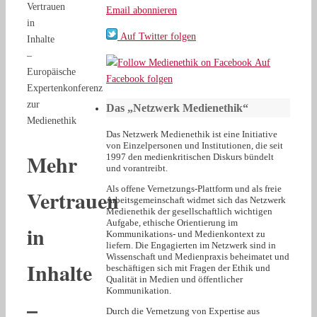
Vertrauen
Email abonnieren
in
Auf Twitter folgen
Inhalte
–
Auf
Europäische
Facebook folgen
Expertenkonferenz
zur
Das „Netzwerk Medienethik“
Medienethik
Das Netzwerk Medienethik ist eine Initiative
von Einzelpersonen und Institutionen, die seit
Mehr
1997 den medienkritischen Diskurs bündelt
und vorantreibt.
Als offene Vernetzungs-Plattform und als freie
Vertrauen
Arbeitsgemeinschaft widmet sich das Netzwerk
Medienethik der gesellschaftlich wichtigen
Aufgabe, ethische Orientierung im
in
Kommunikations- und Medienkontext zu
liefern. Die Engagierten im Netzwerk sind in
Wissenschaft und Medienpraxis beheimatet und
Inhalte
beschäftigen sich mit Fragen der Ethik und
Qualität in Medien und öffentlicher
Kommunikation.
–
Durch die Vernetzung von Expertise aus