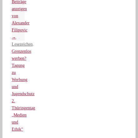
Beiträge
anzeigen
von
Alexander
Filipovic
→
Lesezeichen
.
Grenzenlos
werben?
Tagung
zu
Werbung
und
Jugendschutz
2.
Thüringentag
„Medien
und
Ethik“