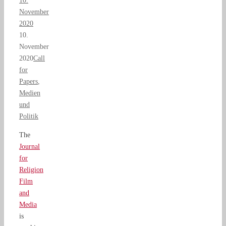
10.
November
2020
10.
November
2020
Call
for
Papers
,
Medien
und
Politik
The
Journal
for
Religion
Film
and
Media
is