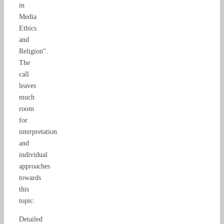
in
Media
Ethics
and
Religion“.
The
call
leaves
much
room
for
interpretation
and
individual
approaches
towards
this
topic.
Detailed