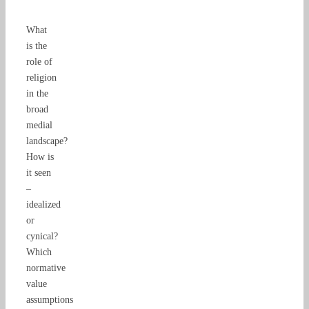
What
is the
role of
religion
in the
broad
medial
landscape?
How is
it seen
–
idealized
or
cynical?
Which
normative
value
assumptions