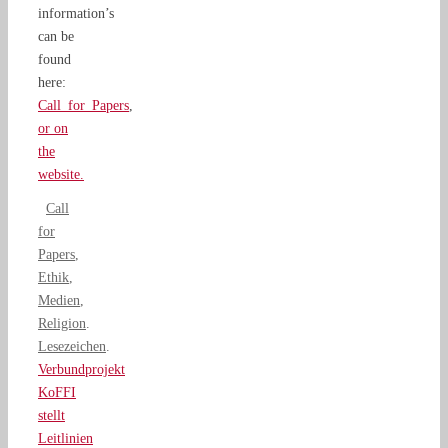
information’s
can be
found
here:
Call_for_Papers
,
or on
the
website.
Call
for
Papers
,
Ethik
,
Medien
,
Religion
.
Lesezeichen
.
Verbundprojekt
KoFFI
stellt
Leitlinien