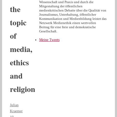
Wissenschaft und Praxis und durch die
the
Mitgestaltung der öffentlichen
medienkritischen Debatte über die Qualität von
Journalismus, Unterhaltung, öffentlicher
topic
Kommunikation und Medienbildung leistet das
Netzwerk Medienethik einen wertvollen
Beitrag für eine freie und demokratische
Gesellschaft.
of
Meine Tweets
media,
ethics
and
religion
Julian
Kraemer