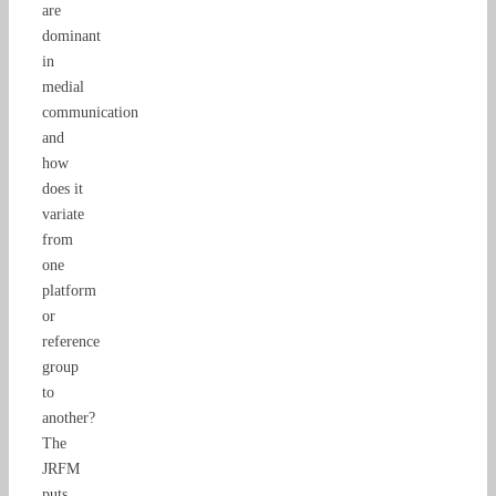
are
dominant
in
medial
communication
and
how
does it
variate
from
one
platform
or
reference
group
to
another?
The
JRFM
puts