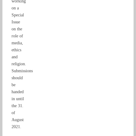
working
on a
Special
Issue
on the
role of
media,
ethics
and
religion.
Submissions
should
be
handed
in until
the 31.
of
August
2021.