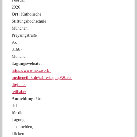
Februar
2026
Ort:
Katholische
Stiftungshochschule
München,
Preysingstraße
95,
81667
München
Tagungswebsite:
https://www.netzwerk-
medienethik.de/jahrestagung/2026-
digitale-
teilhabe/
Anmeldung:
Um
sich
für die
Tagung
anzumelden,
klicken