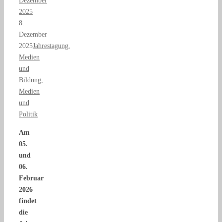
Dezember
2025
8.
Dezember
2025
Jahrestagung
,
Medien
und
Bildung
,
Medien
und
Politik
Am
05.
und
06.
Februar
2026
findet
die