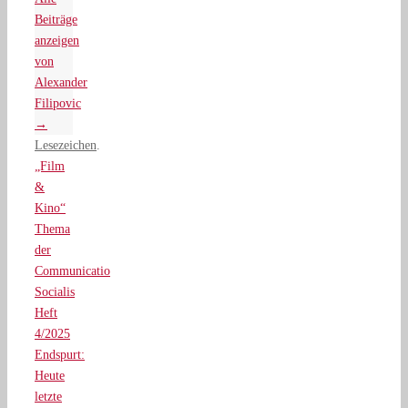
Beiträge
anzeigen
von
Alexander
Filipovic
→
Lesezeichen
.
„Film
&
Kino“
Thema
der
Communicatio
Socialis
Heft
4/2025
Endspurt:
Heute
letzte