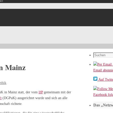
m)
Suchen
nach:
n Mainz
Email abonni
Auf Twitte
thik
uK in Mainz statt, der vom
IfP
gemeinsam mit der
Facebook fol
ft
(DGPuK) ausgerichtet wurde und sich an alle
chaft richtete.
Das „Netzw