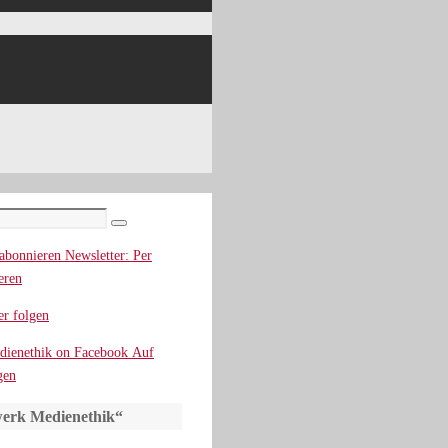
Suchen
Newsletter: Per
eren
r folgen
Auf
gen
erk Medienethik“