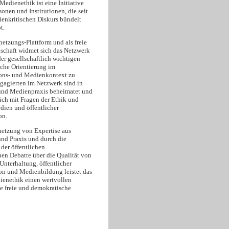
edienethik ist eine Initiative
onen und Institutionen, die seit
enkritischen Diskurs bündelt
t.
netzungs-Plattform und als freie
schaft widmet sich das Netzwerk
er gesellschaftlich wichtigen
sche Orientierung im
ns- und Medienkontext zu
ngagierten im Netzwerk sind in
und Medienpraxis beheimatet und
ich mit Fragen der Ethik und
dien und öffentlicher
on.
netzung von Expertise aus
und Praxis und durch die
der öffentlichen
hen Debatte über die Qualität von
Unterhaltung, öffentlicher
 und Medienbildung leistet das
enethik einen wertvollen
ne freie und demokratische