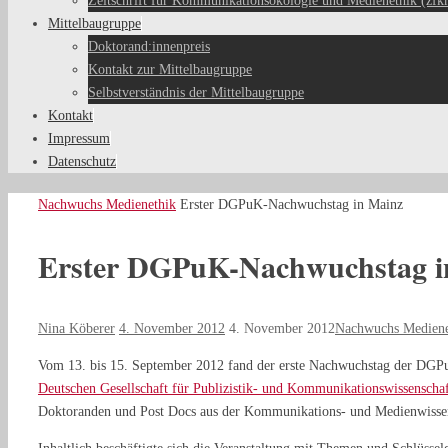
Zeitschrift für Kommunikationsökologie und Medienethik (zfk
Mittelbaugruppe
Doktorand:innenpreis
Kontakt zur Mittelbaugruppe
Selbstverständnis der Mittelbaugruppe
Kontakt
Impressum
Datenschutz
Start
Nachwuchs Medienethik
Erster DGPuK-Nachwuchstag in Mainz
Erster DGPuK-Nachwuchstag i
Nina Köberer
4. November 2012
4. November 2012
Nachwuchs Mediene
Vom 13. bis 15. September 2012 fand der erste Nachwuchstag der DGP
Deutschen Gesellschaft für Publizistik- und Kommunikationswissenscha
Doktoranden und Post Docs aus der Kommunikations- und Medienwissens