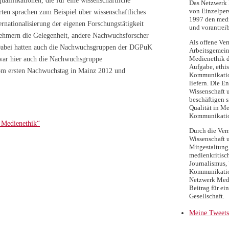
ualifikationen, die für eine wissenschaftliche
Das Netzwerk M
von Einzelpers
ten sprachen zum Beispiel über wissenschaftliches
1997 den medi
nationalisierung der eigenen Forschungstätigkeit
und vorantreib
nehmern die Gelegenheit, andere Nachwuchsforscher
Als offene Ver
. Dabei hatten auch die Nachwuchsgruppen der DGPuK
Arbeitsgemein
Medienethik d
n war hier auch die Nachwuchsgruppe
Aufgabe, ethi
om ersten Nachwuchstag in Mainz 2012 und
Kommunikatio
liefern. Die E
Wissenschaft 
beschäftigen s
Qualität in Me
Kommunikati
 Medienethik“
Durch die Ver
Wissenschaft 
Mitgestaltung 
medienkritisc
Journalismus, 
Kommunikation
Netzwerk Medi
Beitrag für ei
Gesellschaft.
Meine Tweets