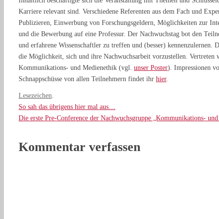
Inhaltlich beschäftigte sich die Veranstaltung mit Themen und Schlüsselq
Karriere relevant sind. Verschiedene Referenten aus dem Fach und Exper
Publizieren, Einwerbung von Forschungsgeldern, Möglichkeiten zur Inter
und die Bewerbung auf eine Professur. Der Nachwuchstag bot den Teil
und erfahrene Wissenschaftler zu treffen und (besser) kennenzulernen
die Möglichkeit, sich und ihre Nachwuchsarbeit vorzustellen. Vertrete
Kommunikations- und Medienethik (vgl.
unser Poster
). Impressionen v
Schnappschüsse von allen Teilnehmern findet ihr
hier
.
Lesezeichen
.
So sah das übrigens hier mal aus…
Die erste Pre-Conference der Nachwuchsgruppe „Kommunikations- und
Kommentar verfassen