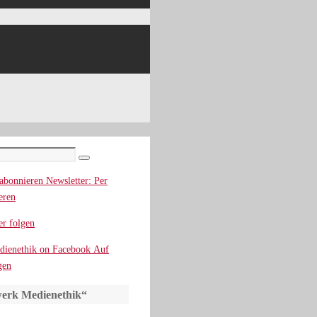
Suchen
Newsletter: Per
eren
r folgen
Auf
gen
erk Medienethik“