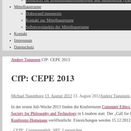
Zeitschrift für Kommunikationsökologie und Medienethik (zfk
Mittelbaugruppe
Doktorand:innenpreis
Kontakt zur Mittelbaugruppe
Selbstverständnis der Mittelbaugruppe
Kontakt
Impressum
Datenschutz
Start
Andere Tagungen
CfP: CEPE 2013
CfP: CEPE 2013
Michael Nagenborg
13. August 2012
13. August 2012
Andere Tagungen
In der ersten Juli-Woche 2013 finden die Konferenzen
Computer Ethics
Society for Philosophy and Technology
in Lissabon statt. Der „Call fo
Konferenz-Homepage
veröffentlicht. Einreichungen werden 15.12.2012 
CEPE
,
Computerethik
,
SPT
.
Lesezeichen
.