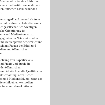
edienethik ist eine Initiative
onen und Institutionen, die seit
enkritischen Diskurs bündelt
t.
netzungs-Plattform und als freie
schaft widmet sich das Netzwerk
er gesellschaftlich wichtigen
sche Orientierung im
ns- und Medienkontext zu
ngagierten im Netzwerk sind in
und Medienpraxis beheimatet und
ich mit Fragen der Ethik und
dien und öffentlicher
on.
netzung von Expertise aus
und Praxis und durch die
der öffentlichen
hen Debatte über die Qualität von
Unterhaltung, öffentlicher
 und Medienbildung leistet das
enethik einen wertvollen
ne freie und demokratische