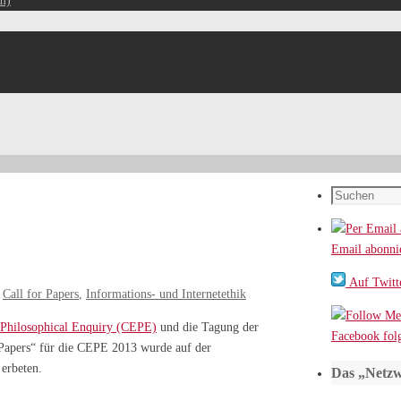
m)
Suchen
nach:
Email abonni
Auf Twitte
,
Call for Papers
,
Informations- und Internetethik
 Philosophical Enquiry (CEPE)
und die Tagung der
Facebook fol
r Papers“ für die CEPE 2013 wurde auf der
erbeten.
Das „Netzw