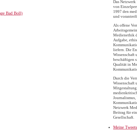
Das Netzwerk M
von Einzelpers
1997 den medi
age Bad Boll)
und vorantreib
Als offene Ver
Arbeitsgemein
Medienethik d
Aufgabe, ethi
Kommunikatio
liefern. Die E
Wissenschaft 
beschäftigen s
Qualität in Me
Kommunikati
Durch die Ver
Wissenschaft 
Mitgestaltung 
medienkritisc
Journalismus, 
Kommunikation
Netzwerk Medi
Beitrag für ei
Gesellschaft.
Meine Tweets