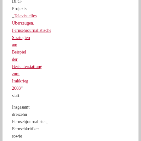
DFG-
Projekts
„
Televisuelles
Überzeugen.
Fernsehjournalistische
Strategien
am
Beispiel
der
Berichterstattung
zum
Irakkrieg
2003
“
statt.
Insgesamt
dreizehn
Fernsehjournalisten,
Fernsehkritiker
sowie