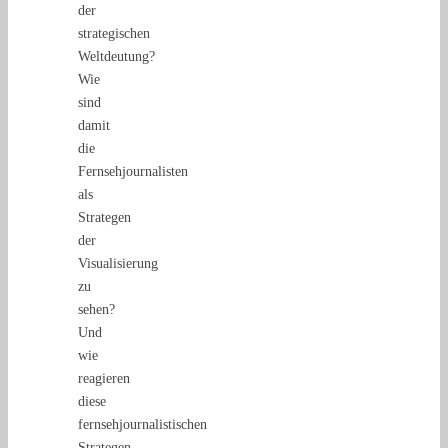
der
strategischen
Weltdeutung?
Wie
sind
damit
die
Fernsehjournalisten
als
Strategen
der
Visualisierung
zu
sehen?
Und
wie
reagieren
diese
fernsehjournalistischen
Strategen