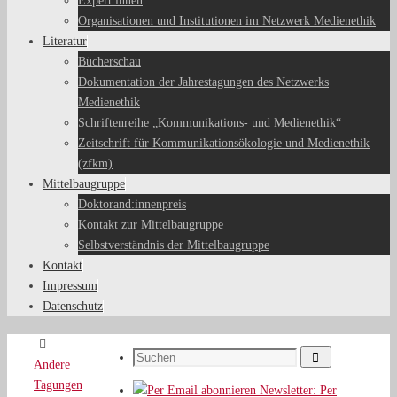
Expert:innen
Organisationen und Institutionen im Netzwerk Medienethik
Literatur
Bücherschau
Dokumentation der Jahrestagungen des Netzwerks
Medienethik
Schriftenreihe „Kommunikations- und Medienethik“
Zeitschrift für Kommunikationsökologie und Medienethik
(zfkm)
Mittelbaugruppe
Doktorand:innenpreis
Kontakt zur Mittelbaugruppe
Selbstverständnis der Mittelbaugruppe
Kontakt
Impressum
Datenschutz
Start
Suchen
Suchen
Andere
nach:
Tagungen
Newsletter: Per