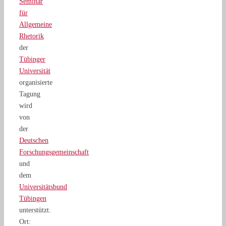
Seminar
für
Allgemeine
Rhetorik
der
Tübinger
Universität
organisierte
Tagung
wird
von
der
Deutschen
Forschungsgemeinschaft
und
dem
Universitätsbund
Tübingen
unterstützt.
Ort: