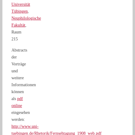
Universität
Tübingen
,
Neuphilologische
Fakultät
,
Raum
215
Abstracts
der
Vorträge
und
weitere
Informationen
können
als
pdf
online
eingesehen
werden:
http://www.uni-
tuebingen.de/Rhetorik/Fernsehtagung_1908_web.pdf