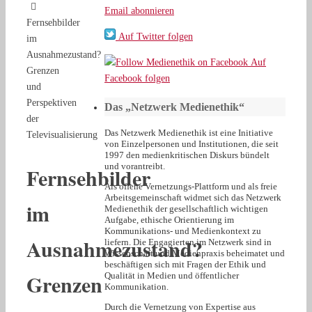
Email abonnieren
Fernsehbilder
Auf Twitter folgen
im
Ausnahmezustand?
Auf
Grenzen
Facebook folgen
und
Perspektiven
Das „Netzwerk Medienethik“
der
Das Netzwerk Medienethik ist eine Initiative
Televisualisierung
von Einzelpersonen und Institutionen, die seit
1997 den medienkritischen Diskurs bündelt
und vorantreibt.
Fernsehbilder
Als offene Vernetzungs-Plattform und als freie
Arbeitsgemeinschaft widmet sich das Netzwerk
im
Medienethik der gesellschaftlich wichtigen
Aufgabe, ethische Orientierung im
Kommunikations- und Medienkontext zu
Ausnahmezustand?
liefern. Die Engagierten im Netzwerk sind in
Wissenschaft und Medienpraxis beheimatet und
beschäftigen sich mit Fragen der Ethik und
Grenzen
Qualität in Medien und öffentlicher
Kommunikation.
Durch die Vernetzung von Expertise aus