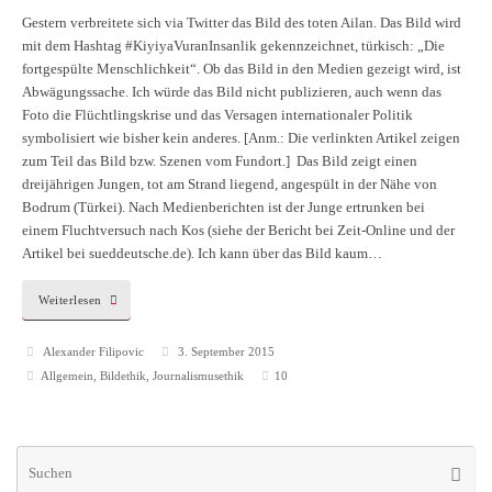
Gestern verbreitete sich via Twitter das Bild des toten Ailan. Das Bild wird
mit dem Hashtag #KiyiyaVuranInsanlik gekennzeichnet, türkisch: „Die
fortgespülte Menschlichkeit“. Ob das Bild in den Medien gezeigt wird, ist
Abwägungssache. Ich würde das Bild nicht publizieren, auch wenn das
Foto die Flüchtlingskrise und das Versagen internationaler Politik
symbolisiert wie bisher kein anderes. [Anm.: Die verlinkten Artikel zeigen
zum Teil das Bild bzw. Szenen vom Fundort.] Das Bild zeigt einen
dreijährigen Jungen, tot am Strand liegend, angespült in der Nähe von
Bodrum (Türkei). Nach Medienberichten ist der Junge ertrunken bei
einem Fluchtversuch nach Kos (siehe der Bericht bei Zeit-Online und der
Artikel bei sueddeutsche.de). Ich kann über das Bild kaum…
Weiterlesen
Alexander Filipovic
3. September 2015
Allgemein
,
Bildethik
,
Journalismusethik
10
Su
Suche
na