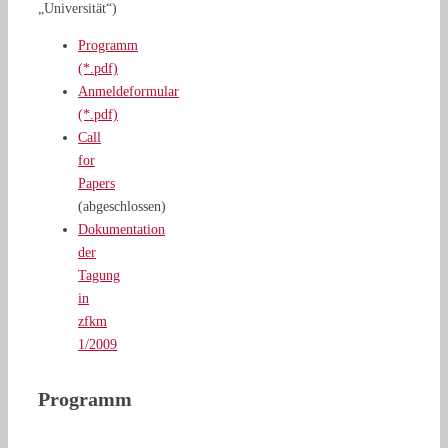
„Universität“)
Programm
(*.pdf)
Anmeldeformular
(*.pdf)
Call
for
Papers
(abgeschlossen)
Dokumentation
der
Tagung
in
zfkm
1/2009
Programm