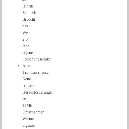
Hinrik
Schmidt:
Braucht
das
Web
2.0
eine
eigene
Forschungsethik?
Anke
Trommershausen:
Neue
ethische
Herausforderungen
an
TIME-
Unternehmen:
Warum
digitale