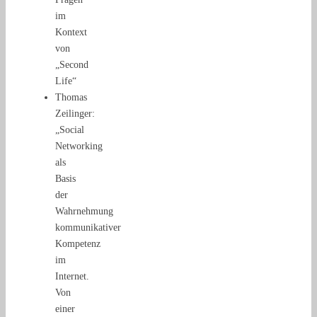
im
Kontext
von
„Second
Life“
Thomas
Zeilinger:
„Social
Networking
als
Basis
der
Wahrnehmung
kommunikativer
Kompetenz
im
Internet.
Von
einer