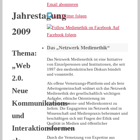
Email abonnieren
Jahrestagung
Auf Twitter folgen
2009
Auf
Facebook folgen
Das „Netzwerk Medienethik“
Thema:
Das Netzwerk Medienethik ist eine Initiative
„Web
von Einzelpersonen und Institutionen, die seit
1997 den medienkritischen Diskurs bündelt
und vorantreibt.
2.0.
Als offene Vernetzungs-Plattform und als freie
Arbeitsgemeinschaft widmet sich das Netzwerk
Neue
Medienethik der gesellschaftlich wichtigen
Aufgabe, ethische Orientierung im
Kommunikations-
Kommunikations- und Medienkontext zu
liefern. Die Engagierten im Netzwerk sind in
Wissenschaft und Medienpraxis beheimatet und
und
beschäftigen sich mit Fragen der Ethik und
Qualität in Medien und öffentlicher
Interaktionsformen
Kommunikation.
Durch die Vernetzung von Expertise aus