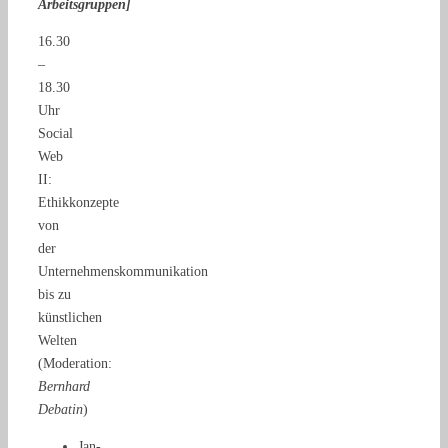
Arbeitsgruppen]
16.30
–
18.30
Uhr
Social
Web
II:
Ethikkonzepte
von
der
Unternehmenskommunikation
bis zu
künstlichen
Welten
(Moderation:
Bernhard
Debatin
)
Jan-