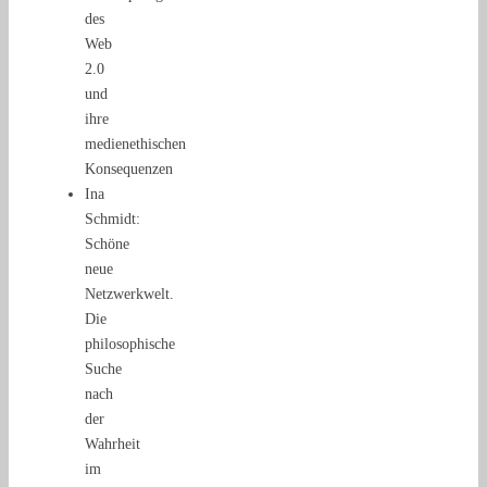
des
Web
2.0
und
ihre
medienethischen
Konsequenzen
Ina
Schmidt:
Schöne
neue
Netzwerkwelt.
Die
philosophische
Suche
nach
der
Wahrheit
im