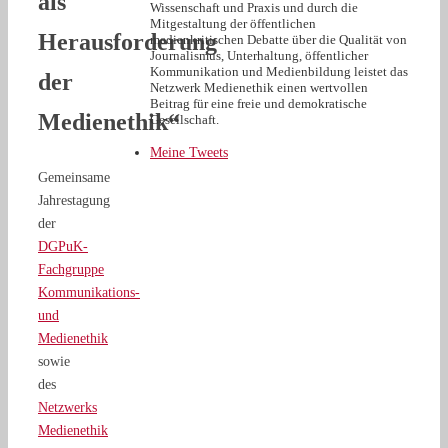
als
Wissenschaft und Praxis und durch die
Mitgestaltung der öffentlichen
Herausforderung
medienkritischen Debatte über die Qualität von
Journalismus, Unterhaltung, öffentlicher
Kommunikation und Medienbildung leistet das
der
Netzwerk Medienethik einen wertvollen
Beitrag für eine freie und demokratische
Medienethik“
Gesellschaft.
Meine Tweets
Gemeinsame
Jahrestagung
der
DGPuK-
Fachgruppe
Kommunikations-
und
Medienethik
sowie
des
Netzwerks
Medienethik