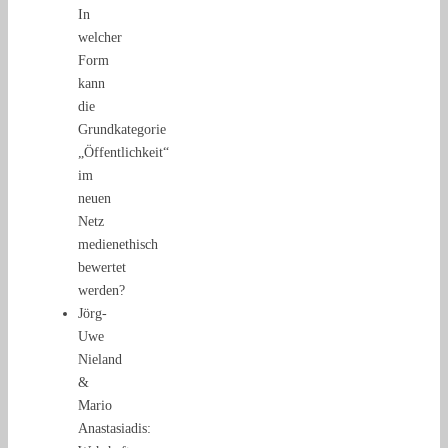
In
welcher
Form
kann
die
Grundkategorie
„Öffentlichkeit“
im
neuen
Netz
medienethisch
bewertet
werden?
Jörg-
Uwe
Nieland
&
Mario
Anastasiadis: