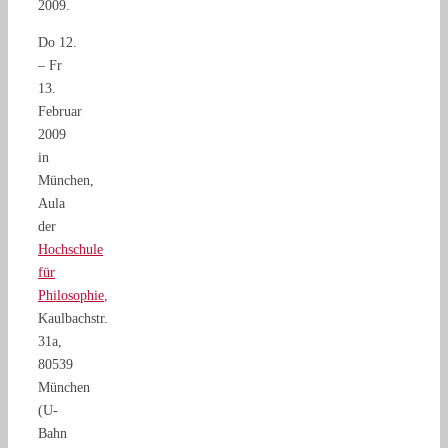
2009.
Do 12.
– Fr
13.
Februar
2009
in
München,
Aula
der
Hochschule
für
Philosophie
,
Kaulbachstr.
31a,
80539
München
(U-
Bahn