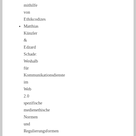
mithilfe
von
Ethikcodizes
Matthias
Künzler
&
Edzard
Schade:
Weshalb
für
Kommunikationsdienste
im
Web
2.0
spezifische
medienethische
Normen
und
Regulierungsformen