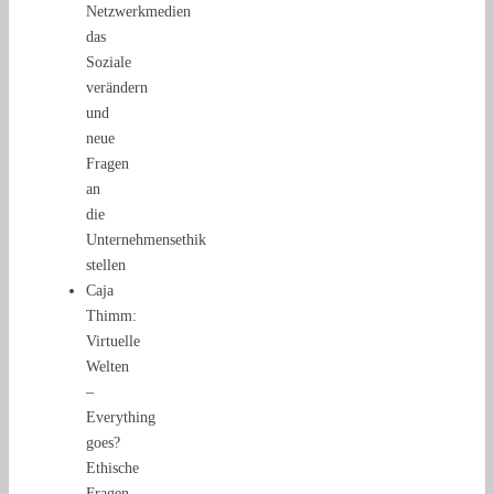
Netzwerkmedien
das
Soziale
verändern
und
neue
Fragen
an
die
Unternehmensethik
stellen
Caja
Thimm:
Virtuelle
Welten
–
Everything
goes?
Ethische
Fragen