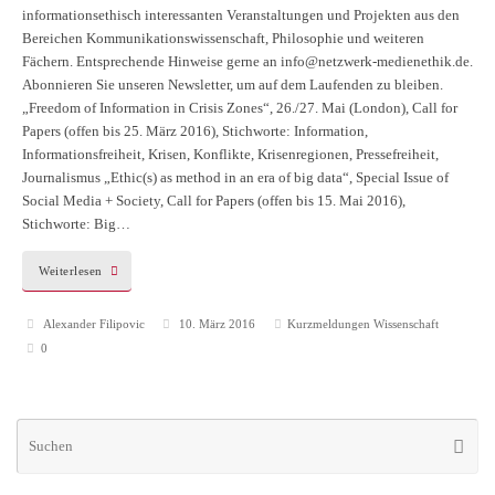
informationsethisch interessanten Veranstaltungen und Projekten aus den
Bereichen Kommunikationswissenschaft, Philosophie und weiteren
Fächern. Entsprechende Hinweise gerne an info@netzwerk-medienethik.de.
Abonnieren Sie unseren Newsletter, um auf dem Laufenden zu bleiben.
„Freedom of Information in Crisis Zones“, 26./27. Mai (London), Call for
Papers (offen bis 25. März 2016), Stichworte: Information,
Informationsfreiheit, Krisen, Konflikte, Krisenregionen, Pressefreiheit,
Journalismus „Ethic(s) as method in an era of big data“, Special Issue of
Social Media + Society, Call for Papers (offen bis 15. Mai 2016),
Stichworte: Big…
Weiterlesen
Alexander Filipovic
10. März 2016
Kurzmeldungen Wissenschaft
0
Su
Suche
na