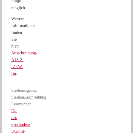
Folge
möglich.
Weitere
Informationen
finden
Sie
hier:
Ausschreibung-
A13-2-
IZEW-
fin
.
Stellenangebot
,
Stellenausschreibung
.
Lesezeichen
.
Die
neu
gegründete
DGPhil-