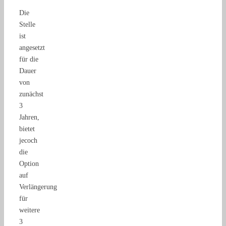
Die
Stelle
ist
angesetzt
für die
Dauer
von
zunächst
3
Jahren,
bietet
jecoch
die
Option
auf
Verlängerung
für
weitere
3