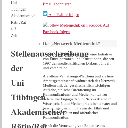
Uni
Email abonnieren
Tübingen
Auf Twitter folgen
Akademische/r
Rätin/Rat
Auf
auf
Facebook folgen
Zeit
Das „Netzwerk Medienethik“
Stellenausschreibung
Das Netzwerk Medienethik ist eine Initiative
von Einzelpersonen und Institutionen, die seit
1997 den medienkritischen Diskurs bündelt
der
und vorantreibt.
Als offene Vernetzungs-Plattform und als freie
Uni
Arbeitsgemeinschaft widmet sich das Netzwerk
Medienethik der gesellschaftlich wichtigen
Aufgabe, ethische Orientierung im
Tübingen
Kommunikations- und Medienkontext zu
liefern. Die Engagierten im Netzwerk sind in
Wissenschaft und Medienpraxis beheimatet und
Akademische/r
beschäftigen sich mit Fragen der Ethik und
Qualität in Medien und öffentlicher
Kommunikation.
Rätin/Rat
Durch die Vernetzung von Expertise aus