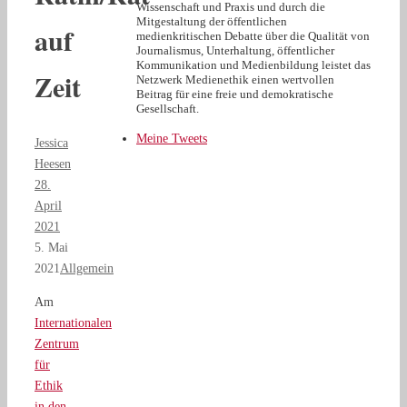
Wissenschaft und Praxis und durch die
Mitgestaltung der öffentlichen
auf
medienkritischen Debatte über die Qualität von
Journalismus, Unterhaltung, öffentlicher
Kommunikation und Medienbildung leistet das
Zeit
Netzwerk Medienethik einen wertvollen
Beitrag für eine freie und demokratische
Gesellschaft.
Meine Tweets
Jessica
Heesen
28.
April
2021
5. Mai
2021
Allgemein
Am
Internationalen
Zentrum
für
Ethik
in den