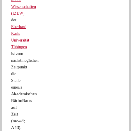
Wissenschaften
(IZEW)
der
Eberhard
Karls
Universität
Tübingen
ist zum
nächstmöglichen
Zeitpunkt
die
Stelle
einer/s
Akademischen
Rätin/Rates
auf
Zeit
(m/w/d;
A 13).