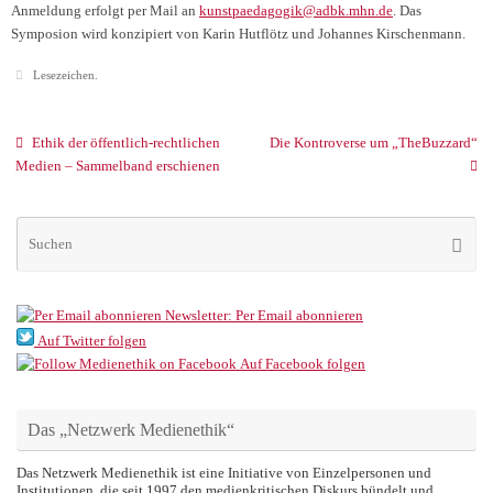
Anmeldung erfolgt per Mail an
kunstpaedagogik@adbk.mhn.de
. Das
Symposion wird konzipiert von Karin Hutflötz und Johannes Kirschenmann.
Lesezeichen
.
Ethik der öffentlich-rechtlichen
Die Kontroverse um „TheBuzzard“
Medien – Sammelband erschienen
Su
Suche
na
Newsletter: Per Email abonnieren
Auf Twitter folgen
Auf Facebook folgen
Das „Netzwerk Medienethik“
Das Netzwerk Medienethik ist eine Initiative von Einzelpersonen und
Institutionen, die seit 1997 den medienkritischen Diskurs bündelt und