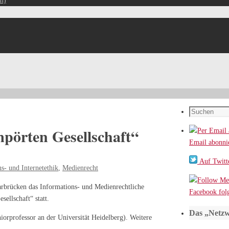
m)
Suchen
nach:
pörten Gesellschaft“
Email abonni
Auf Twitte
s- und Internetethik
,
Medienrecht
arbrücken das Informations- und Medienrechtliche
Facebook fol
llschaft“ statt.
Das „Netzw
iorprofessor an der Universität Heidelberg). Weitere