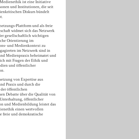
edienethik ist eine Initiative
onen und Institutionen, die seit
enkritischen Diskurs bündelt
t.
netzungs-Plattform und als freie
schaft widmet sich das Netzwerk
er gesellschaftlich wichtigen
sche Orientierung im
ns- und Medienkontext zu
ngagierten im Netzwerk sind in
und Medienpraxis beheimatet und
ich mit Fragen der Ethik und
dien und öffentlicher
on.
netzung von Expertise aus
und Praxis und durch die
der öffentlichen
hen Debatte über die Qualität von
Unterhaltung, öffentlicher
 und Medienbildung leistet das
enethik einen wertvollen
ne freie und demokratische