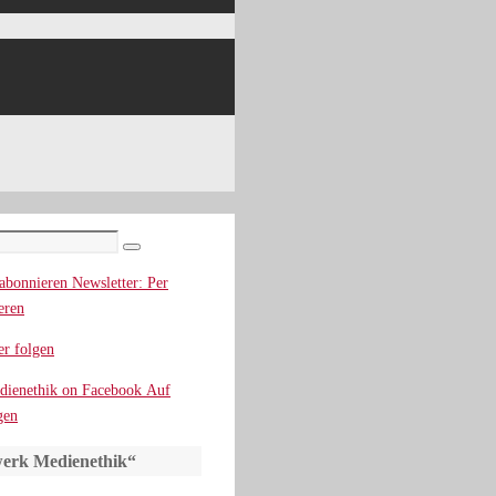
Suchen
Newsletter: Per
eren
r folgen
Auf
gen
erk Medienethik“