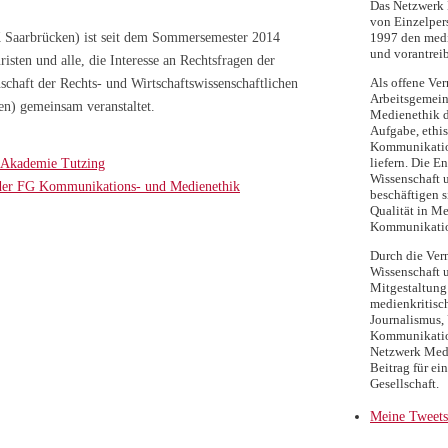
Das Netzwerk M
von Einzelpers
 Saarbrücken) ist seit dem Sommersemester 2014
1997 den medi
und vorantreib
risten und alle, die Interesse an Rechtsfragen der
Als offene Ver
schaft der Rechts- und Wirtschaftswissenschaftlichen
Arbeitsgemein
en) gemeinsam veranstaltet.
Medienethik d
Aufgabe, ethi
Kommunikatio
liefern. Die E
 Akademie Tutzing
Wissenschaft 
m der FG Kommunikations- und Medienethik
beschäftigen s
Qualität in Me
Kommunikati
Durch die Ver
Wissenschaft 
Mitgestaltung 
medienkritisc
Journalismus, 
Kommunikation
Netzwerk Medi
Beitrag für ei
Gesellschaft.
Meine Tweets