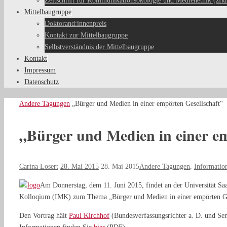
Zeitschrift für Kommunikationsökologie und Medienethik (zfk
Mittelbaugruppe
Doktorand:innenpreis
Kontakt zur Mittelbaugruppe
Selbstverständnis der Mittelbaugruppe
Kontakt
Impressum
Datenschutz
Start
Andere Tagungen
„Bürger und Medien in einer empörten Gesellschaft“
„Bürger und Medien in einer em
Carina Losert
28. Mai 2015
28. Mai 2015
Andere Tagungen
,
Information
Am Donnerstag, dem 11. Juni 2015, findet an der Universität Sa
Kolloqium (IMK) zum Thema „Bürger und Medien in einer empörten Gese
Den Vortrag hält
Paul Kirchhof
(Bundesverfassungsrichter a. D. und Sen