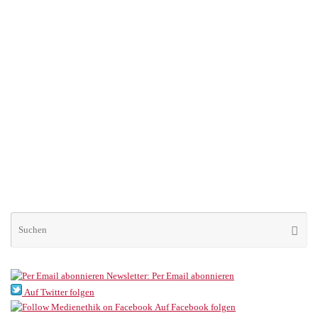
Su
Suche
na
Newsletter: Per Email abonnieren
Auf Twitter folgen
Auf Facebook folgen