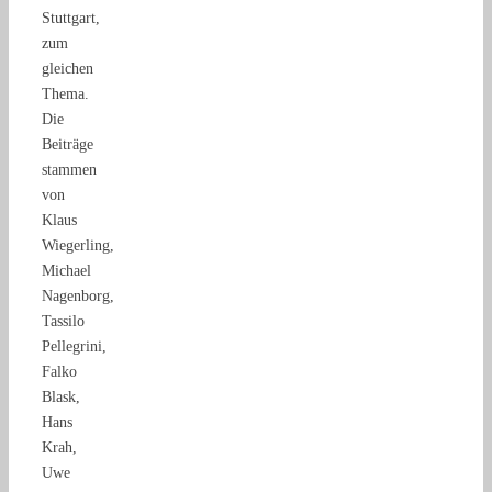
Stuttgart,
zum
gleichen
Thema.
Die
Beiträge
stammen
von
Klaus
Wiegerling,
Michael
Nagenborg,
Tassilo
Pellegrini,
Falko
Blask,
Hans
Krah,
Uwe