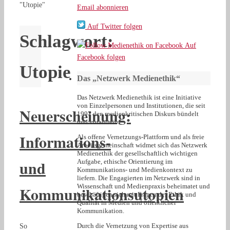
"Utopie"
Email abonnieren
Auf Twitter folgen
Schlagwort:
Auf
Facebook folgen
Utopie
Das „Netzwerk Medienethik“
Das Netzwerk Medienethik ist eine Initiative
von Einzelpersonen und Institutionen, die seit
Neuerscheinung:
1997 den medienkritischen Diskurs bündelt
und vorantreibt.
Informations-
Als offene Vernetzungs-Plattform und als freie
Arbeitsgemeinschaft widmet sich das Netzwerk
Medienethik der gesellschaftlich wichtigen
und
Aufgabe, ethische Orientierung im
Kommunikations- und Medienkontext zu
liefern. Die Engagierten im Netzwerk sind in
Wissenschaft und Medienpraxis beheimatet und
Kommunikationsutopien
beschäftigen sich mit Fragen der Ethik und
Qualität in Medien und öffentlicher
Kommunikation.
Durch die Vernetzung von Expertise aus
So