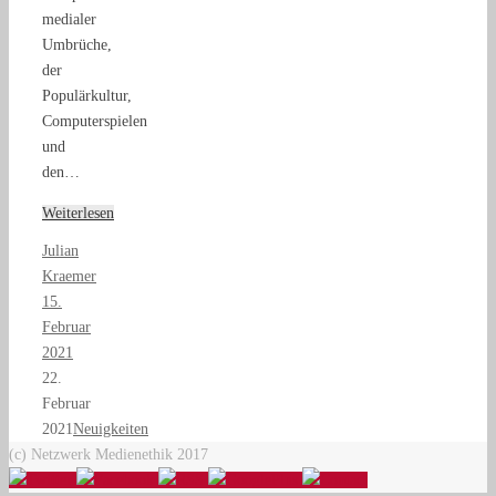
medialer
Umbrüche,
der
Populärkultur,
Computerspielen
und
den…
Weiterlesen
Julian
Kraemer
15.
Februar
2021
22.
Februar
2021
Neuigkeiten
(c) Netzwerk Medienethik 2017