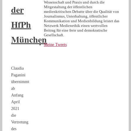
Wissenschaft und Praxis und durch die
der
Mitgestaltung der öffentlichen
medienkritischen Debatte über die Qualität von
Journalismus, Unterhaltung, öffentlicher
HfPh
Kommunikation und Medienbildung leistet das
Netzwerk Medienethik einen wertvollen
Beitrag für eine freie und demokratische
München
Gesellschaft.
Meine Tweets
Claudia
Paganini
übernimmt
ab
Anfang
April
2021
die
Vertretung
des