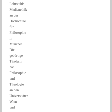
Lehrstuhls
Medienethik
an der
Hochschule
für
Philosophie
in
München.
Die
gebürtige
Tirolerin
hat
Philosophie
und
Theologie
an den
Universitäten
Wien
und