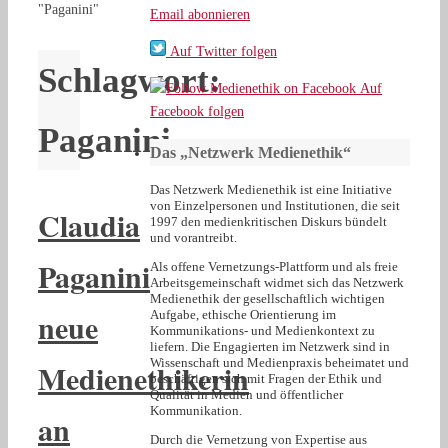
"Paganini"
Email abonnieren
Auf Twitter folgen
Schlagwort:
Auf
Facebook folgen
Paganini
Das „Netzwerk Medienethik“
Das Netzwerk Medienethik ist eine Initiative
von Einzelpersonen und Institutionen, die seit
Claudia
1997 den medienkritischen Diskurs bündelt
und vorantreibt.
Paganini
Als offene Vernetzungs-Plattform und als freie
Arbeitsgemeinschaft widmet sich das Netzwerk
Medienethik der gesellschaftlich wichtigen
neue
Aufgabe, ethische Orientierung im
Kommunikations- und Medienkontext zu
liefern. Die Engagierten im Netzwerk sind in
Wissenschaft und Medienpraxis beheimatet und
Medienethikerin
beschäftigen sich mit Fragen der Ethik und
Qualität in Medien und öffentlicher
Kommunikation.
an
Durch die Vernetzung von Expertise aus