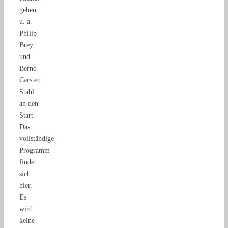
gehen
u. a.
Philip
Brey
und
Bernd
Carsten
Stahl
an den
Start.
Das
vollständige
Programm
findet
sich
hier.
Es
wird
keine