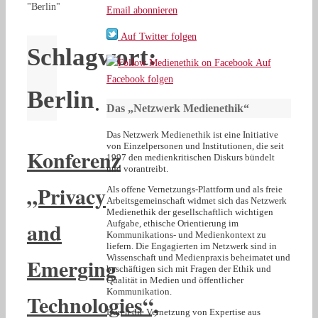
"Berlin"
Email abonnieren
Auf Twitter folgen
Schlagwort:
Auf
Facebook folgen
Berlin
Das „Netzwerk Medienethik“
Das Netzwerk Medienethik ist eine Initiative
von Einzelpersonen und Institutionen, die seit
Konferenz
1997 den medienkritischen Diskurs bündelt
und vorantreibt.
„Privacy
Als offene Vernetzungs-Plattform und als freie
Arbeitsgemeinschaft widmet sich das Netzwerk
Medienethik der gesellschaftlich wichtigen
and
Aufgabe, ethische Orientierung im
Kommunikations- und Medienkontext zu
liefern. Die Engagierten im Netzwerk sind in
Wissenschaft und Medienpraxis beheimatet und
Emerging
beschäftigen sich mit Fragen der Ethik und
Qualität in Medien und öffentlicher
Kommunikation.
Technologies“,
Durch die Vernetzung von Expertise aus