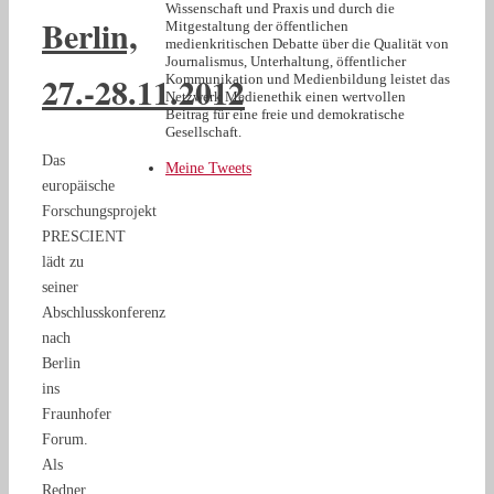
Wissenschaft und Praxis und durch die
Berlin,
Mitgestaltung der öffentlichen
medienkritischen Debatte über die Qualität von
Journalismus, Unterhaltung, öffentlicher
27.-28.11.2012
Kommunikation und Medienbildung leistet das
Netzwerk Medienethik einen wertvollen
Beitrag für eine freie und demokratische
Gesellschaft.
Das
Meine Tweets
europäische
Forschungsprojekt
PRESCIENT
lädt zu
seiner
Abschlusskonferenz
nach
Berlin
ins
Fraunhofer
Forum.
Als
Redner