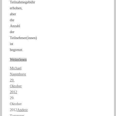
Teilnahmegebühr
erhoben,
aber
die
Anzahl
der
Teilnehmer(innen)
ist
begrenzt.
Weiterlesen
Michael
Nagenborg
29.
Oktober
2012
29.
Oktober
2012
Andere
Tagungen
,