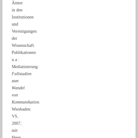
Ämter
in den
Institutionen
und
Vereinigungen
der
Wissenschaft.
Publikationen
u.a.:
Mediatisierung:
Fallstudien
zum
Wandel
von
Kommunikation
.
Wiesbaden:
VS,
2007;
mit
Hepp,