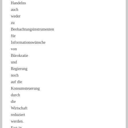
Handelns
auch
weder
zu
Beobachtungsinstrumenten
für
Informationswünsche
von
Bürokratie
und
Regierung
noch
auf die
Konsumsteuerung
durch
die
Wirtschaft
reduziert
werden.
Erst in