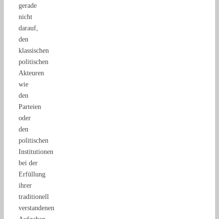
gerade
nicht
darauf,
den
klassischen
politischen
Akteuren
wie
den
Parteien
oder
den
politischen
Institutionen
bei der
Erfüllung
ihrer
traditionell
verstandenen