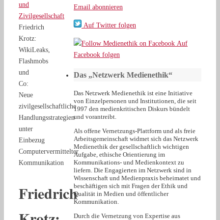
und
Email abonnieren
Zivilgesellschaft
Auf Twitter folgen
Friedrich
Krotz:
Auf
WikiLeaks,
Facebook folgen
Flashmobs
und
Das „Netzwerk Medienethik“
Co:
Das Netzwerk Medienethik ist eine Initiative
Neue
von Einzelpersonen und Institutionen, die seit
zivilgesellschaftliche
1997 den medienkritischen Diskurs bündelt
und vorantreibt.
Handlungsstrategien
unter
Als offene Vernetzungs-Plattform und als freie
Arbeitsgemeinschaft widmet sich das Netzwerk
Einbezug
Medienethik der gesellschaftlich wichtigen
Computervermittelter
Aufgabe, ethische Orientierung im
Kommunikations- und Medienkontext zu
Kommunikation
liefern. Die Engagierten im Netzwerk sind in
Wissenschaft und Medienpraxis beheimatet und
Friedrich
beschäftigen sich mit Fragen der Ethik und
Qualität in Medien und öffentlicher
Kommunikation.
Krotz:
Durch die Vernetzung von Expertise aus