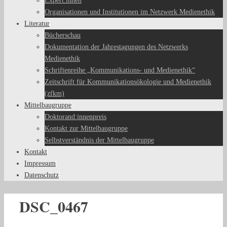
Expert:innen
Organisationen und Institutionen im Netzwerk Medienethik
Literatur
Bücherschau
Dokumentation der Jahrestagungen des Netzwerks
Medienethik
Schriftenreihe „Kommunikations- und Medienethik“
Zeitschrift für Kommunikationsökologie und Medienethik
(zfkm)
Mittelbaugruppe
Doktorand:innenpreis
Kontakt zur Mittelbaugruppe
Selbstverständnis der Mittelbaugruppe
Kontakt
Impressum
Datenschutz
DSC_0467