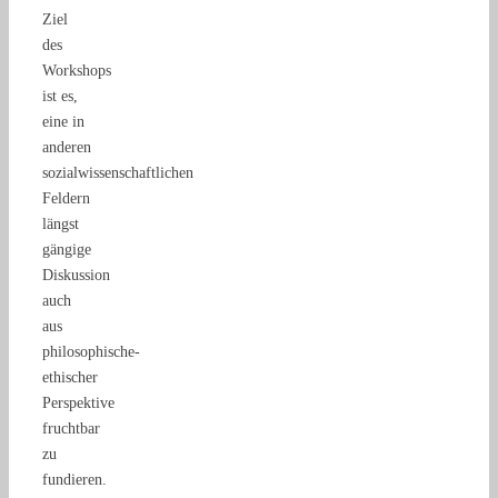
Ziel
des
Workshops
ist es,
eine in
anderen
sozialwissenschaftlichen
Feldern
längst
gängige
Diskussion
auch
aus
philosophische-
ethischer
Perspektive
fruchtbar
zu
fundieren.