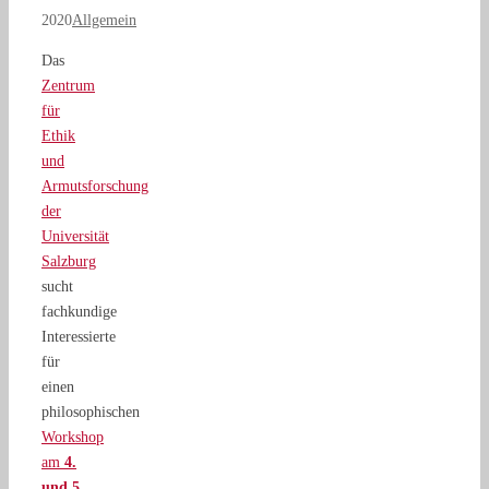
2020
Allgemein
Das
Zentrum
für
Ethik
und
Armutsforschung
der
Universität
Salzburg
sucht
fachkundige
Interessierte
für
einen
philosophischen
Workshop
am
4.
und 5.