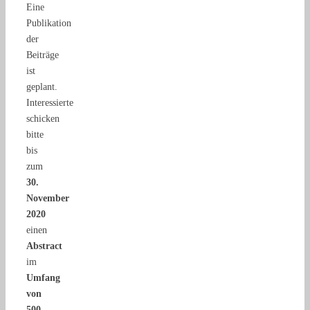
Eine
Publikation
der
Beiträge
ist
geplant.
Interessierte
schicken
bitte
bis
zum
30.
November
2020
einen
Abstract
im
Umfang
von
500