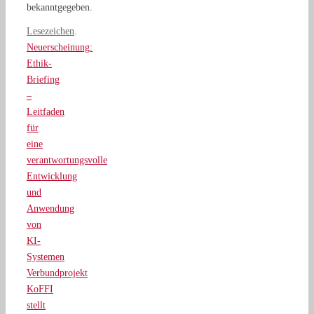
bekanntgegeben.
Lesezeichen
.
Neuerscheinung:
Ethik-
Briefing
–
Leitfaden
für
eine
verantwortungsvolle
Entwicklung
und
Anwendung
von
KI-
Systemen
Verbundprojekt
KoFFI
stellt