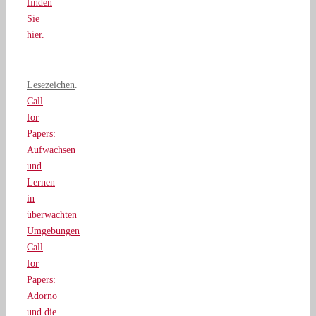
finden
Sie
hier.
Lesezeichen
.
Call
for
Papers:
Aufwachsen
und
Lernen
in
überwachten
Umgebungen
Call
for
Papers:
Adorno
und die