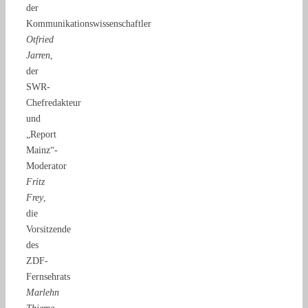
der
Kommunikationswissenschaftler
Otfried
Jarren
,
der
SWR-
Chefredakteur
und
„Report
Mainz“-
Moderator
Fritz
Frey
,
die
Vorsitzende
des
ZDF-
Fernsehrats
Marlehn