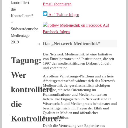
kontrolliert
Email abonnieren
die
Auf Twitter folgen
Kontrolleure?
–
Auf
Südwestdeutsche
Facebook folgen
Medientage
2019
Das „Netzwerk Medienethik“
Das Netzwerk Medienethik ist eine Initiative
Tagung:
von Einzelpersonen und Institutionen, die seit
1997 den medienkritischen Diskurs bündelt
und vorantreibt.
Wer
Als offene Vernetzungs-Plattform und als freie
Arbeitsgemeinschaft widmet sich das Netzwerk
kontrolliert
Medienethik der gesellschaftlich wichtigen
Aufgabe, ethische Orientierung im
Kommunikations- und Medienkontext zu
liefern. Die Engagierten im Netzwerk sind in
die
Wissenschaft und Medienpraxis beheimatet und
beschäftigen sich mit Fragen der Ethik und
Qualität in Medien und öffentlicher
Kontrolleure?
Kommunikation.
Durch die Vernetzung von Expertise aus