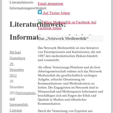
Literaturhinweis:
Email abonnieren
Informationsgerechtigkeit
Auf Twitter folgen
Literaturhinweis:
Auf
Facebook folgen
Informationsgerechtigkeit
Das „Netzwerk Medienethik“
Das Netzwerk Medienethik ist eine Initiative
von Einzelpersonen und Institutionen, die seit
Michael
1997 den medienkritischen Diskurs bündelt
Nagenborg
und vorantreibt.
29.
Als offene Vernetzungs-Plattform und als freie
Dezember
Arbeitsgemeinschaft widmet sich das Netzwerk
Medienethik der gesellschaftlich wichtigen
2012
Aufgabe, ethische Orientierung im
29.
Kommunikations- und Medienkontext zu
Dezember
liefern. Die Engagierten im Netzwerk sind in
Wissenschaft und Medienpraxis beheimatet und
2012
Informations-
beschäftigen sich mit Fragen der Ethik und
und
Qualität in Medien und öffentlicher
Kommunikation.
Internetethik
,
Literatur
Durch die Vernetzung von Expertise aus