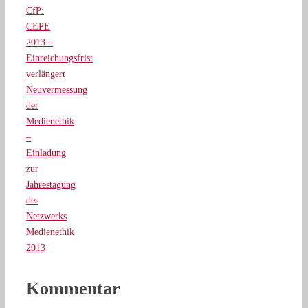
CfP:
CEPE
2013 –
Einreichungsfrist
verlängert
Neuvermessung
der
Medienethik
–
Einladung
zur
Jahrestagung
des
Netzwerks
Medienethik
2013
Kommentar