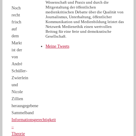
Wissenschaft und Praxis und durch die
Mitgestaltung der öffentlichen
Noch
medienkritischen Debatte über die Qualität von
recht
Journalismus, Unterhaltung, öffentlicher
Kommunikation und Medienbildung leistet das
frisch
Netzwerk Medienethik einen wertvollen
auf
Beitrag für eine freie und demokratische
dem
Gesellschaft.
Markt
Meine Tweets
ist der
von
André
Schüller-
Zwierlein
und
Nicole
Zillien
herausgegebene
Sammelband
Informationsgerechtigkeit
–
Theorie