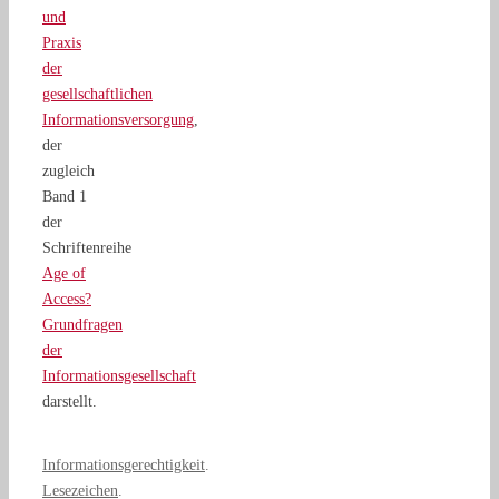
und
Praxis
der
gesellschaftlichen
Informationsversorgung
,
der
zugleich
Band 1
der
Schriftenreihe
Age of
Access?
Grundfragen
der
Informationsgesellschaft
darstellt.
Informationsgerechtigkeit
.
Lesezeichen
.