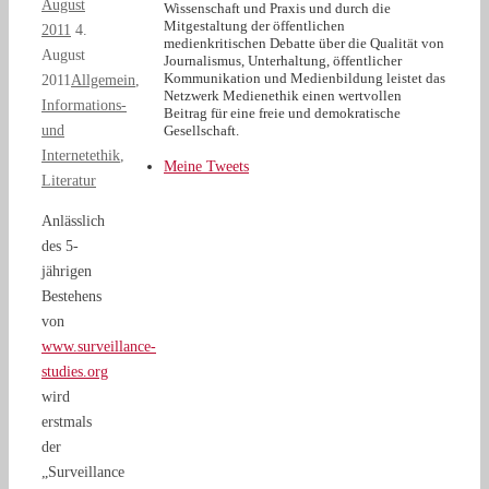
August
Wissenschaft und Praxis und durch die
Mitgestaltung der öffentlichen
2011
4.
medienkritischen Debatte über die Qualität von
August
Journalismus, Unterhaltung, öffentlicher
Kommunikation und Medienbildung leistet das
2011
Allgemein
,
Netzwerk Medienethik einen wertvollen
Informations-
Beitrag für eine freie und demokratische
und
Gesellschaft.
Internetethik
,
Meine Tweets
Literatur
Anlässlich
des 5-
jährigen
Bestehens
von
www.surveillance-
studies.org
wird
erstmals
der
„Surveillance