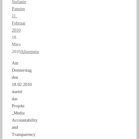
Stefanie
Pannier
11.
Februar
2010
18.
März
2010
Allgemein
Am
Donnerstag
den
18.02.2010
startet
das
Projekt
„Media
Accountability
and
Transparency