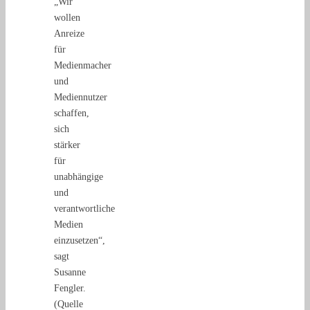
„Wir
wollen
Anreize
für
Medienmacher
und
Mediennutzer
schaffen,
sich
stärker
für
unabhängige
und
verantwortliche
Medien
einzusetzen“,
sagt
Susanne
Fengler.
(Quelle