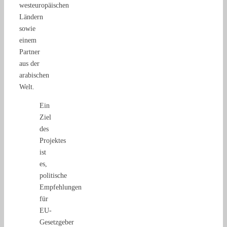
westeuropäischen
Ländern
sowie
einem
Partner
aus der
arabischen
Welt.
Ein
Ziel
des
Projektes
ist
es,
politische
Empfehlungen
für
EU-
Gesetzgeber