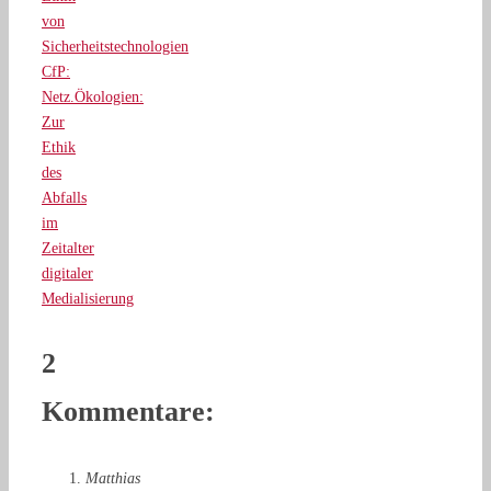
von
Sicherheitstechnologien
CfP:
Netz.Ökologien:
Zur
Ethik
des
Abfalls
im
Zeitalter
digitaler
Medialisierung
2
Kommentare:
Matthias