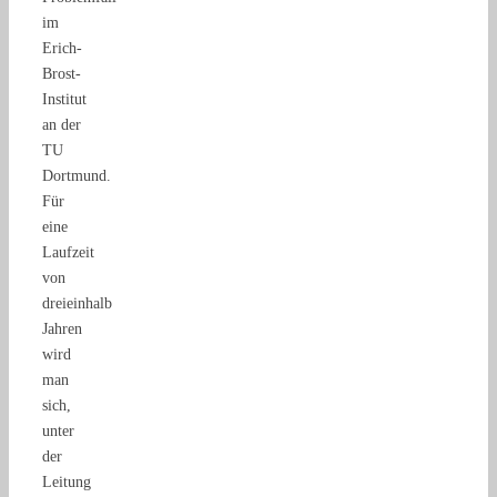
im
Erich-
Brost-
Institut
an der
TU
Dortmund.
Für
eine
Laufzeit
von
dreieinhalb
Jahren
wird
man
sich,
unter
der
Leitung