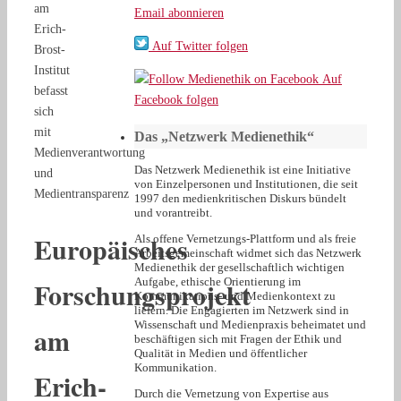
am
Email abonnieren
Erich-
Auf Twitter folgen
Brost-
Institut
Auf
befasst
Facebook folgen
sich
mit
Das „Netzwerk Medienethik“
Medienverantwortung
Das Netzwerk Medienethik ist eine Initiative
und
von Einzelpersonen und Institutionen, die seit
Medientransparenz
1997 den medienkritischen Diskurs bündelt
und vorantreibt.
Europäisches
Als offene Vernetzungs-Plattform und als freie
Arbeitsgemeinschaft widmet sich das Netzwerk
Medienethik der gesellschaftlich wichtigen
Forschungsprojekt
Aufgabe, ethische Orientierung im
Kommunikations- und Medienkontext zu
liefern. Die Engagierten im Netzwerk sind in
Wissenschaft und Medienpraxis beheimatet und
am
beschäftigen sich mit Fragen der Ethik und
Qualität in Medien und öffentlicher
Kommunikation.
Erich-
Durch die Vernetzung von Expertise aus