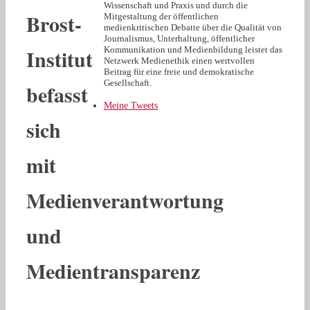
Wissenschaft und Praxis und durch die
Brost-
Mitgestaltung der öffentlichen
medienkritischen Debatte über die Qualität von
Journalismus, Unterhaltung, öffentlicher
Institut
Kommunikation und Medienbildung leistet das
Netzwerk Medienethik einen wertvollen
Beitrag für eine freie und demokratische
Gesellschaft.
befasst
Meine Tweets
sich
mit
Medienverantwortung
und
Medientransparenz