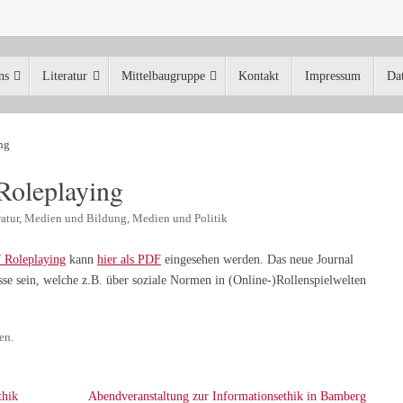
ns
Literatur
Mittelbaugruppe
Kontakt
Impressum
Da
ng
 Roleplaying
ratur
,
Medien und Bildung
,
Medien und Politik
f Roleplaying
kann
hier als PDF
eingesehen werden. Das neue Journal
sse sein, welche z.B. über soziale Normen in (Online-)Rollenspielwelten
hen
.
thik
Abendveranstaltung zur Informationsethik in Bamberg