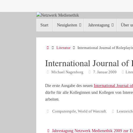
Zum
Inhalt
springen
Zum
Start
Neuigkeiten
Jahrestagung
Über u
Inhalt
springen
Start
Literatur
International Journal of Roleplayi
International Journal of
Michael Nagenborg
7. Januar 2009
Lite
Die erste Ausgabe des neuen
International Journal o
dürfte für alle Kolleginnen und Kollegen von Intere
arbeiten.
Computerspile
,
World of Warcraft
.
Lesezeic
Jahrestagung Netzwerk Medienethik 2009 zur E