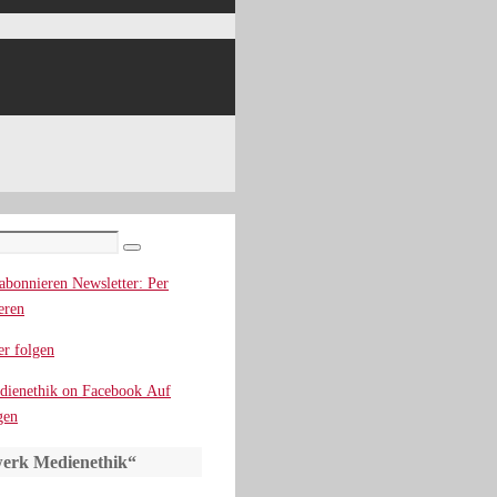
Suchen
Newsletter: Per
eren
r folgen
Auf
gen
erk Medienethik“