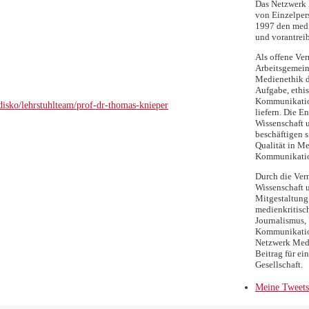
Das Netzwerk M
von Einzelpers
1997 den medi
und vorantreib
Als offene Ver
Arbeitsgemein
Medienethik d
Aufgabe, ethi
Kommunikatio
disko/lehrstuhlteam/prof-dr-thomas-knieper
liefern. Die E
Wissenschaft 
beschäftigen s
Qualität in Me
Kommunikati
Durch die Ver
Wissenschaft 
Mitgestaltung 
medienkritisc
Journalismus, 
Kommunikation
Netzwerk Medi
Beitrag für ei
Gesellschaft.
Meine Tweets