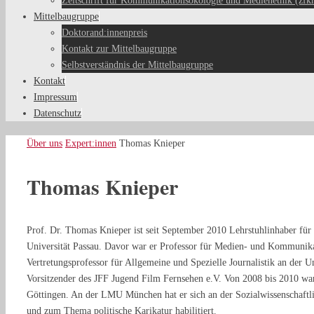
Zeitschrift für Kommunikationsökologie und Medienethik (zfk
Mittelbaugruppe
Doktorand:innenpreis
Kontakt zur Mittelbaugruppe
Selbstverständnis der Mittelbaugruppe
Kontakt
Impressum
Datenschutz
Start
Über uns
Expert:innen
Thomas Knieper
Thomas Knieper
Prof. Dr. Thomas Knieper ist seit September 2010 Lehrstuhlinhaber für
Universität Passau. Davor war er Professor für Medien- und Kommunik
Vertretungsprofessor für Allgemeine und Spezielle Journalistik an der U
Vorsitzender des JFF Jugend Film Fernsehen e.V. Von 2008 bis 2010 
Göttingen. An der LMU München hat er sich an der Sozialwissenschaft
und zum Thema politische Karikatur habilitiert.