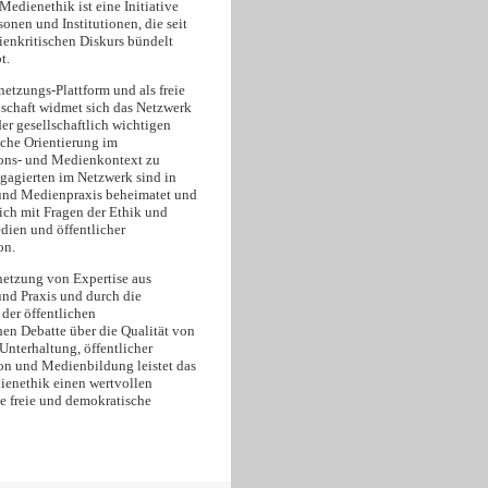
edienethik ist eine Initiative
onen und Institutionen, die seit
enkritischen Diskurs bündelt
t.
netzungs-Plattform und als freie
schaft widmet sich das Netzwerk
er gesellschaftlich wichtigen
sche Orientierung im
ns- und Medienkontext zu
ngagierten im Netzwerk sind in
und Medienpraxis beheimatet und
ich mit Fragen der Ethik und
dien und öffentlicher
on.
netzung von Expertise aus
und Praxis und durch die
der öffentlichen
hen Debatte über die Qualität von
Unterhaltung, öffentlicher
 und Medienbildung leistet das
enethik einen wertvollen
ne freie und demokratische