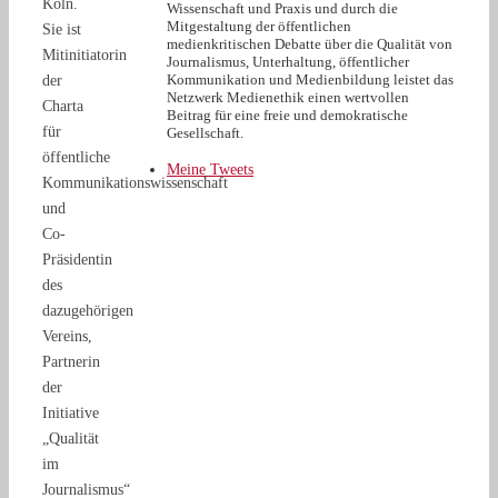
Köln.
Wissenschaft und Praxis und durch die
Mitgestaltung der öffentlichen
Sie ist
medienkritischen Debatte über die Qualität von
Mitinitiatorin
Journalismus, Unterhaltung, öffentlicher
Kommunikation und Medienbildung leistet das
der
Netzwerk Medienethik einen wertvollen
Charta
Beitrag für eine freie und demokratische
für
Gesellschaft.
öffentliche
Meine Tweets
Kommunikationswissenschaft
und
Co-
Präsidentin
des
dazugehörigen
Vereins,
Partnerin
der
Initiative
„Qualität
im
Journalismus“