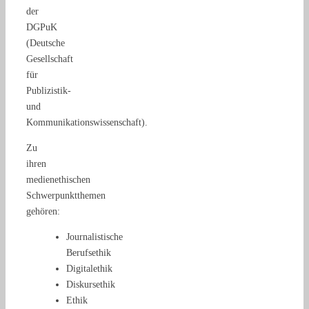
der
DGPuK
(Deutsche
Gesellschaft
für
Publizistik-
und
Kommunikationswissenschaft).
Zu
ihren
medienethischen
Schwerpunktthemen
gehören:
Journalistische
Berufsethik
Digitalethik
Diskursethik
Ethik