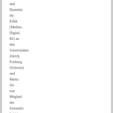
und
Dozentin
für
Ethik
(Medien,
Digital,
KI) an
den
Universitäten
Zürich,
Freiburg
(Schweiz)
und
Mainz.
Sie
war
Mitglied
des
Swissinfo