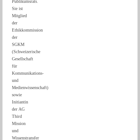
Publikumsrats.
Sie ist
Mitglied
der
Ethikkommission
der
SGKM
(Schweizerische
Gesellschaft
für
Kommunikations-
und
Medienwissenschaft)
sowie
Initiantin
der AG
Third
Mission
und
Wissenstransfer